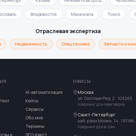
еринбург
Казань
Нижний Новгород
Челябинск
Ярославль
Владивосток
Махачкала
Томск
Отраслевая экспертиза
Недвижимость
Спецтехника
Запчасти и комп
ИЯ
ОФИСЫ
AI-автоматизация
Москва
ул. Охотный Ряд, 2
· 103265
тент
Кейсы
Коворкинг для переговоров
Сервисы
Санкт-Петербург
Обо мне
наб. реки Мойки, 14
· 191186
Термины
Коворкинг для встреч
огам и
SEO-Квест