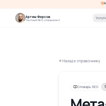
М
Артем Фирсов
Услуг
Частный SEO-специалист
Назад к справочнику
Словарь SEO
Мета-