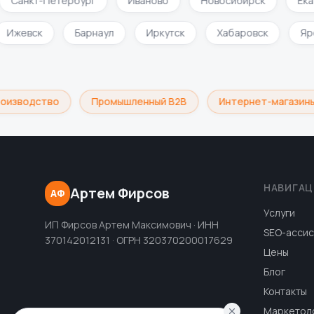
Санкт-Петербург
Иваново
Новосибирск
Екат
Ижевск
Барнаул
Иркутск
Хабаровск
изводство
Промышленный B2B
Интернет-магазины
НАВИГАЦ
Артем Фирсов
АФ
Услуги
ИП Фирсов Артем Максимович · ИНН
SEO-ассис
370142012131 · ОГРН 320370200017629
Цены
Блог
Контакты
Маркетол