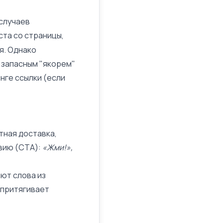
 случаев
ста со страницы,
я. Однако
т запасным "якорем"
нге ссылки (если
тная доставка,
твию (CTA):
«Жми!»,
ют слова из
о притягивает