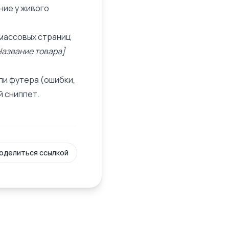
ние у живого
 массовых страниц
Название товара]
ли футера (ошибки,
ый
сниппет
.
оделиться ссылкой