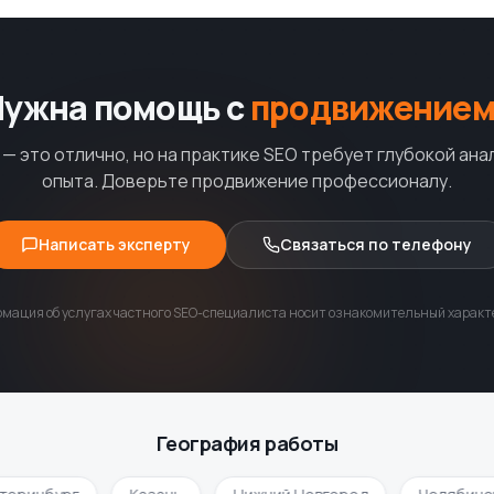
Нужна помощь с
продвижением
— это отлично, но на практике SEO требует глубокой ана
опыта. Доверьте продвижение профессионалу.
Написать эксперту
Связаться по телефону
мация об услугах частного SEO-специалиста носит ознакомительный характе
География работы