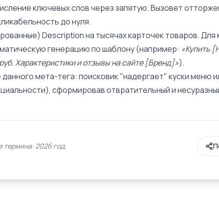
сление ключевых слов через запятую. Вызовет отторже
кликабельность до нуля.
ованные) Description на тысячах карточек товаров. Для
матическую генерацию по шаблону (например:
«Купить [
 руб. Характеристики и отзывы на сайте [Бренд]»
).
данного мета-тега: поисковик "надергает" куски меню и
циальности), сформировав отвратительный и несуразн
 термина: 2026 год.
П