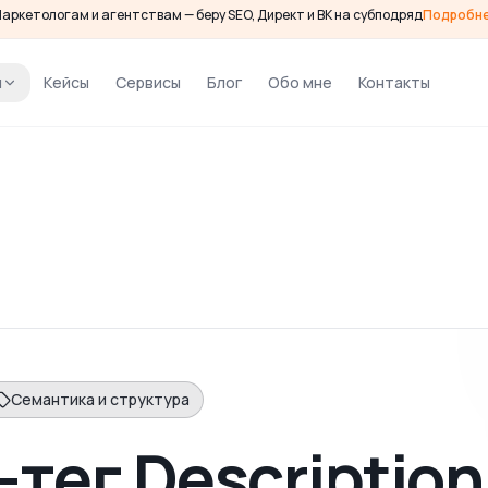
аркетологам и агентствам — беру SEO, Директ и ВК на субподряд
Подробн
и
Кейсы
Сервисы
Блог
Обо мне
Контакты
Семантика и структура
тег Description