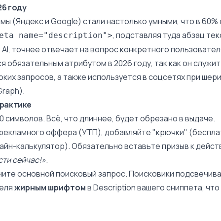
26 году
мы (Яндекс и
Google
) стали настолько умными, что в 60%
, подставляя туда абзац тек
eta name="description">
 AI, точнее отвечает на вопрос конкретного пользовател
ся обязательным атрибутом в 2026 году, так как он служи
оких запросов, а также используется в соцсетях при шери
Graph
).
практике
0 символов. Всё, что длиннее, будет обрезано в выдаче.
рекламного оффера (УТП), добавляйте "крючки" (беспла
лайн-калькулятор). Обязательно вставьте призыв к дейс
сти сейчас!»
.
ите основной поисковый запрос. Поисковики подсвечива
теля
жирным шрифтом
в Description вашего сниппета, чт