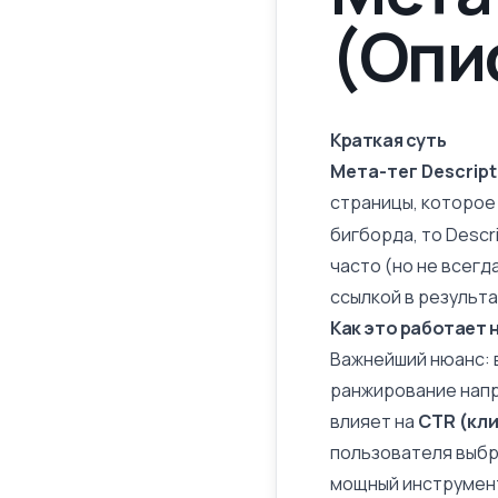
(Опи
Краткая суть
Мета-тег Descript
страницы, которое
бигборда, то Descr
часто (но не всегд
ссылкой в результа
Как это работает 
Важнейший нюанс: в 
ранжирование напр
влияет на
CTR (кл
пользователя выбра
мощный инструмент