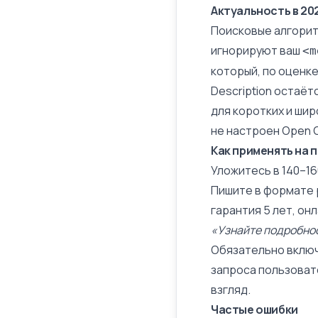
Актуальность в 20
Поисковые алгорит
игнорируют ваш
<m
который, по оценке
Description остаёт
для коротких и шир
не настроен
Open 
Как применять на 
Уложитесь в 140–16
Пишите в формате 
гарантия 5 лет, он
«Узнайте подробно
Обязательно включ
запроса пользова
взгляд.
Частые ошибки