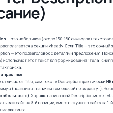
сание)
ion
— это небольшое (около 150-160 символов) текстово
 располагается в секции
. Если
Title
— это сочный 
<head>
iption — это подзаголовок с деталями предложения. Пои
а) используют этот текст для формирования "тела"
снипп
тах поиска.
на практике
отличие от Title, сам текст в Description практически
НЕ 
ямую (позиции от наличия там ключей не вырастут). Но о
икабельность)
. Хорошо написанный Description может уб
ть ваш сайт на 3-й позиции, вместо скучного сайта на 1-й
 маркетинга.