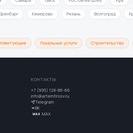
Самара
Омск
Ростов-на-Дону
Уфа
Оренбург
Кемерово
Рязань
Волгоград
лектующие
Локальные услуги
Строительство
КОНТАКТЫ
+7 (995) 128-86-66
info@artemfirsov.ru
Telegram
ВК
MAX
MAX