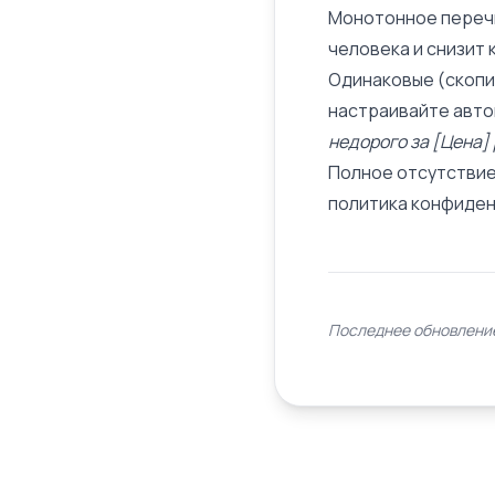
Монотонное перечи
человека и снизит 
Одинаковые (скопир
настраивайте авто
недорого за [Цена]
Полное отсутствие 
политика конфиден
Последнее обновление