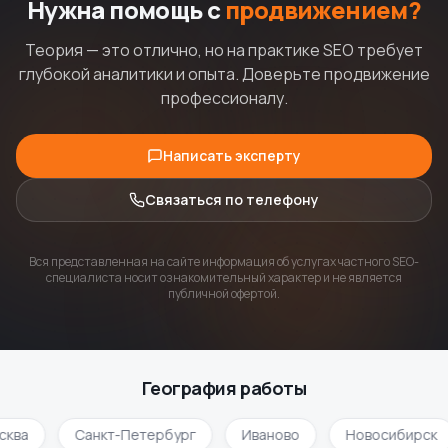
Нужна помощь с
продвижением?
Теория — это отлично, но на практике SEO требует
глубокой аналитики и опыта. Доверьте продвижение
профессионалу.
Написать эксперту
Связаться по телефону
Вся представленная на сайте информация об услугах частного SEO-
специалиста носит ознакомительный характер и не является
публичной офертой.
География работы
сква
Санкт-Петербург
Иваново
Новосибирск