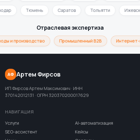
нодар
Тюмень
Саратов
Тольятти
Ижевс
Отраслевая экспертиза
оды и производство
Промышленный B2B
Интернет-
Артем Фирсов
АФ
ИП Фирсов Артем Максимович · ИНН
370142012131 · ОГРН 320370200017629
НАВИГАЦИЯ
Услуги
AI-автоматизация
SEO-ассистент
Кейсы