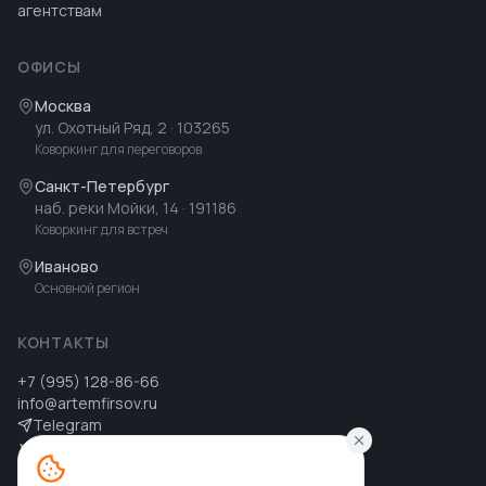
агентствам
ОФИСЫ
Москва
ул. Охотный Ряд, 2
· 103265
Коворкинг для переговоров
Санкт-Петербург
наб. реки Мойки, 14
· 191186
Коворкинг для встреч
Иваново
Основной регион
КОНТАКТЫ
+7 (995) 128-86-66
info@artemfirsov.ru
Telegram
ВК
MAX
MAX