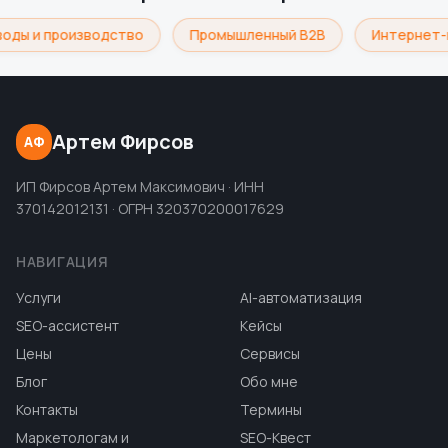
оды и производство
Промышленный B2B
Интернет-
Артем Фирсов
АФ
ИП Фирсов Артем Максимович · ИНН
370142012131 · ОГРН 320370200017629
НАВИГАЦИЯ
Услуги
AI-автоматизация
SEO-ассистент
Кейсы
Цены
Сервисы
Блог
Обо мне
Контакты
Термины
Маркетологам и
SEO-Квест