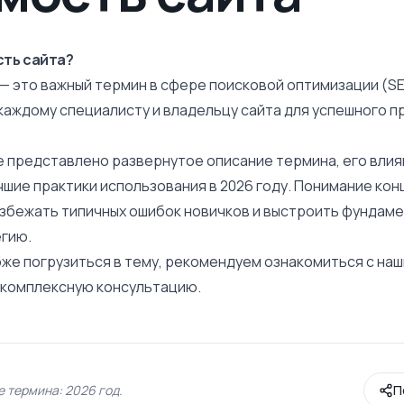
сть сайта?
— это важный термин в сфере поисковой оптимизации (SE
каждому специалисту и владельцу сайта для успешного п
е представлено развернутое
описание
термина, его влия
чшие практики использования в 2026 году. Понимание ко
избежать типичных ошибок новичков и выстроить фундам
гию.
бже погрузиться в тему, рекомендуем ознакомиться с на
ь комплексную консультацию.
 термина: 2026 год.
П