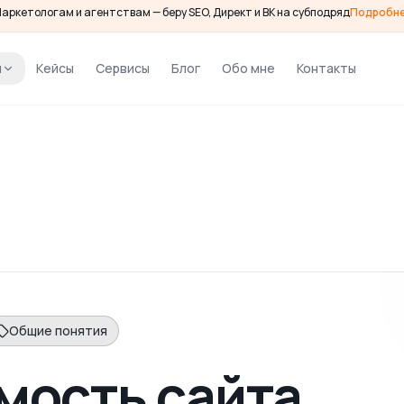
аркетологам и агентствам — беру SEO, Директ и ВК на субподряд
Подробн
и
Кейсы
Сервисы
Блог
Обо мне
Контакты
Общие понятия
мость сайта