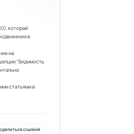
O), который
родвижения в
ние на
нцепции "Видимость
ентально
шими статьями в
оделиться ссылкой