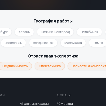
География работы
ург
Казань
Нижний Новгород
Челябинск
Ярославль
Владивосток
Махачкала
Томс
Отраслевая экспертиза
Недвижимость
Спецтехника
Запчасти и комплект
ИЯ
ОФИСЫ
AI-автоматизация
Москва