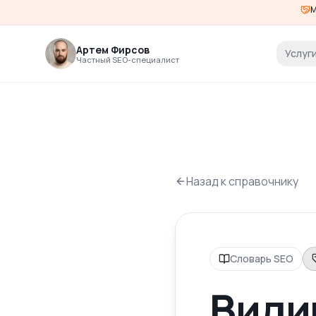
М
Артем Фирсов
Услуг
Частный SEO-специалист
Назад к справочнику
Словарь SEO
Види