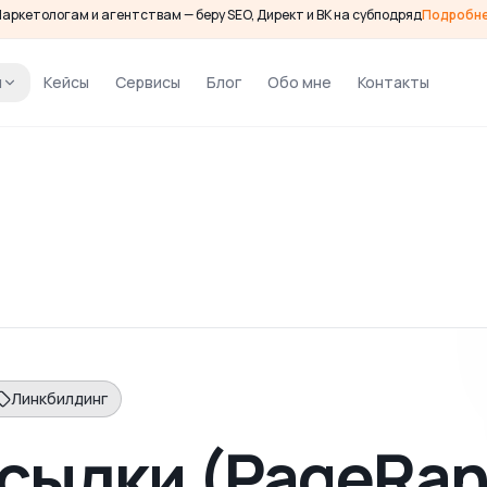
аркетологам и агентствам — беру SEO, Директ и ВК на субподряд
Подробн
и
Кейсы
Сервисы
Блог
Обо мне
Контакты
Линкбилдинг
ссылки (PageRan