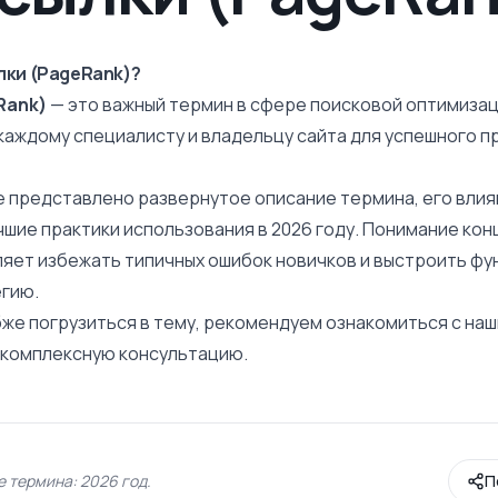
лки (PageRank)?
Rank)
— это важный термин в сфере поисковой оптимизац
каждому специалисту и владельцу сайта для успешного п
е представлено развернутое
описание
термина, его влия
чшие практики использования в 2026 году. Понимание кон
ляет избежать типичных ошибок новичков и выстроить ф
гию.
бже погрузиться в тему, рекомендуем ознакомиться с на
ь комплексную консультацию.
 термина: 2026 год.
П