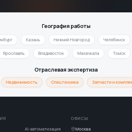
География работы
нбург
Казань
Нижний Новгород
Челябинск
Ярославль
Владивосток
Махачкала
Томск
Отраслевая экспертиза
Недвижимость
Спецтехника
Запчасти и компле
ИЯ
ОФИСЫ
AI-автоматизация
Москва