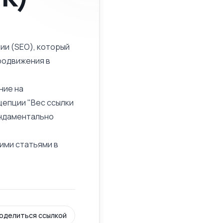
ии (SEO), который
родвижения в
ние на
цепции "Вес ссылки
ундаментально
шими статьями в
оделиться ссылкой