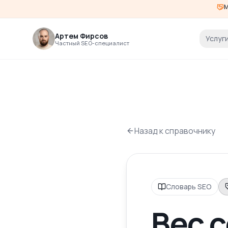
М
Артем Фирсов
Услуг
Частный SEO-специалист
Назад к справочнику
Словарь SEO
Вес 