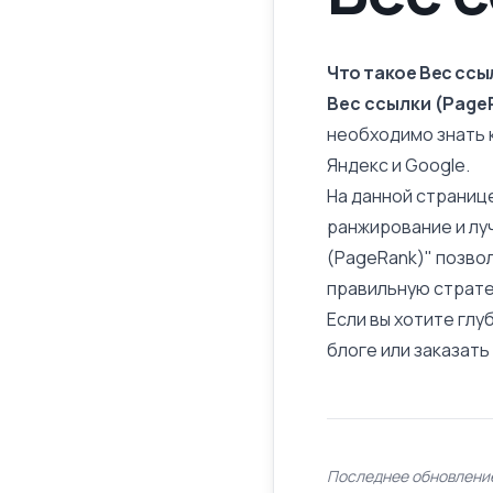
Что такое Вес ссы
Вес ссылки (Page
необходимо знать 
Яндекс и Google.
На данной страниц
ранжирование и лу
(PageRank)" позво
правильную страте
Если вы хотите глу
блоге или заказат
Последнее обновление