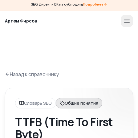
SEO, Директ и ВК на субподряд
Подробнее
Артем Фирсов
Назад к справочнику
Словарь SEO
Общие понятия
TTFB (Time To First
Byte)