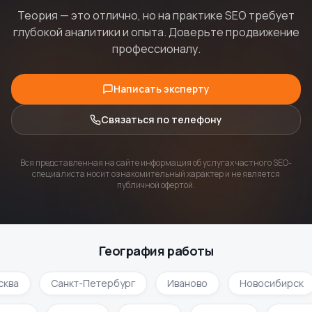
Теория — это отлично, но на практике SEO требует
глубокой аналитики и опыта. Доверьте продвижение
профессионалу.
Написать эксперту
Связаться по телефону
Вся представленная на сайте информация об услугах частного SEO-
специалиста носит ознакомительный характер и не является
публичной офертой.
География работы
ква
Санкт-Петербург
Иваново
Новосибирск