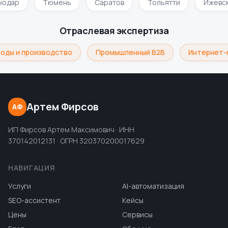
нодар
Тюмень
Саратов
Тольятти
Ижевс
Отраслевая экспертиза
оды и производство
Промышленный B2B
Интернет-
Артем Фирсов
АФ
ИП Фирсов Артем Максимович · ИНН
370142012131 · ОГРН 320370200017629
НАВИГАЦИЯ
Услуги
AI-автоматизация
SEO-ассистент
Кейсы
Цены
Сервисы