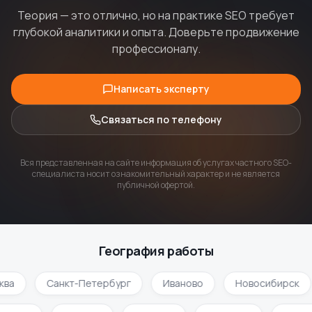
Теория — это отлично, но на практике SEO требует
глубокой аналитики и опыта. Доверьте продвижение
профессионалу.
Написать эксперту
Связаться по телефону
Вся представленная на сайте информация об услугах частного SEO-
специалиста носит ознакомительный характер и не является
публичной офертой.
География работы
ква
Санкт-Петербург
Иваново
Новосибирск