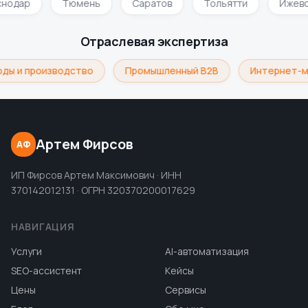
снодар
Тюмень
Саратов
Тольятти
Ижев
Отраслевая экспертиза
ды и производство
Промышленный B2B
Интернет-м
Артем Фирсов
АФ
ИП Фирсов Артем Максимович · ИНН
370142012131 · ОГРН 320370200017629
НАВИГАЦИЯ
Услуги
AI-автоматизация
SEO-ассистент
Кейсы
Цены
Сервисы