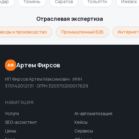
одар
Тюмень
Саратов
Тольятти
Ижевск
Отраслевая экспертиза
воды и производство
Промышленный B2B
Интернет
Артем Фирсов
АФ
ИП Фирсов Артем Максимович · ИНН
370142012131 · ОГРН 320370200017629
НАВИГАЦИЯ
Услуги
AI-автоматизация
SEO-ассистент
Кейсы
Цены
Сервисы