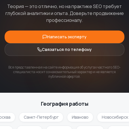
Теория — это отлично, но на практике SEO требует
глубокой аналитики и опыта. Доверьте продвижение
профессионалу.
Написать эксперту
Связаться по телефону
Вся представленная на сайте информация об услугах частного SEO-
специалиста носит ознакомительный характер и не является
публичной офертой.
География работы
осква
Санкт-Петербург
Иваново
Новосибирск