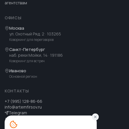
агентствам
ОФИСЫ
Москва
ул. Охотный Ряд, 2
· 103265
Коворкинг для переговоров
Санкт-Петербург
наб. реки Мойки, 14
· 191186
Коворкинг для встреч
Иваново
Основной регион
КОНТАКТЫ
+7 (995) 128-86-66
info@artemfirsov.ru
Telegram
ВК
MAX
MAX