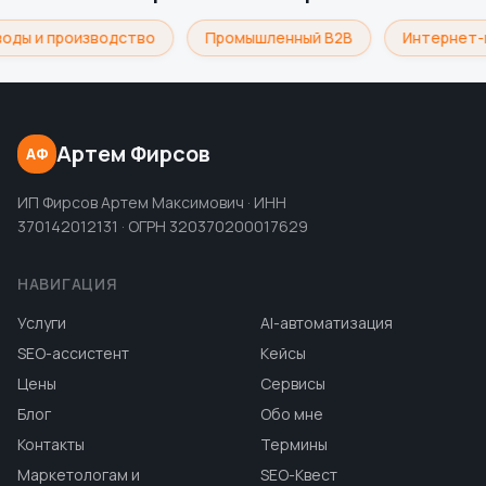
оды и производство
Промышленный B2B
Интернет-
Артем Фирсов
АФ
ИП Фирсов Артем Максимович · ИНН
370142012131 · ОГРН 320370200017629
НАВИГАЦИЯ
Услуги
AI-автоматизация
SEO-ассистент
Кейсы
Цены
Сервисы
Блог
Обо мне
Контакты
Термины
Маркетологам и
SEO-Квест