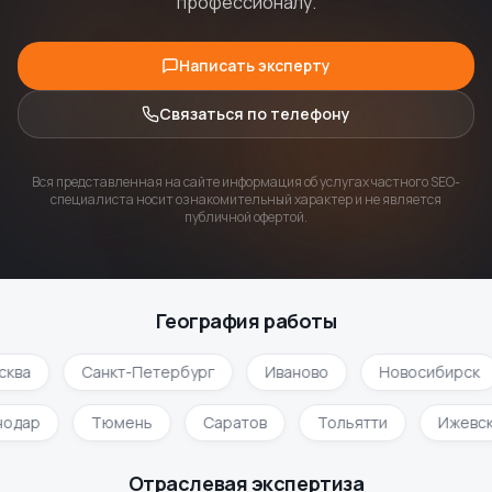
профессионалу.
Написать эксперту
Связаться по телефону
Вся представленная на сайте информация об услугах частного SEO-
специалиста носит ознакомительный характер и не является
публичной офертой.
География работы
сква
Санкт-Петербург
Иваново
Новосибирск
нодар
Тюмень
Саратов
Тольятти
Ижевс
Отраслевая экспертиза