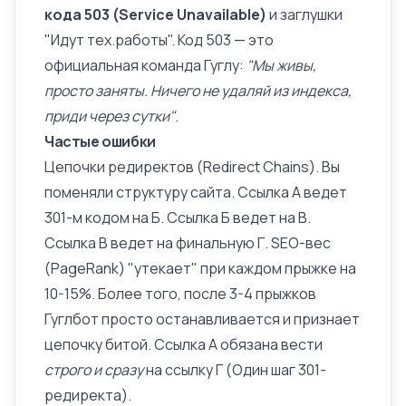
кода 503 (Service Unavailable)
и заглушки
"Идут тех.работы". Код 503 — это
официальная команда Гуглу:
"Мы живы,
просто заняты. Ничего не удаляй из индекса,
приди через сутки"
.
Частые ошибки
Цепочки редиректов (Redirect Chains). Вы
поменяли структуру сайта. Ссылка A ведет
301-м кодом на Б. Ссылка Б ведет на В.
Ссылка В ведет на финальную Г. SEO-вес
(PageRank) "утекает" при каждом прыжке на
10-15%. Более того, после 3-4 прыжков
Гуглбот просто останавливается и признает
цепочку битой. Ссылка A обязана вести
строго и сразу
на ссылку Г (Один шаг 301-
редиректа).