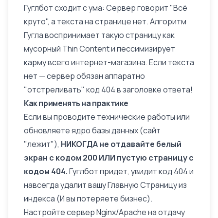
Гуглбот сходит с ума: Сервер говорит "Всё
круто", а текста на странице нет. Алгоритм
Гугла воспринимает такую страницу как
мусорный
Thin Content
и пессимизирует
карму всего интернет-магазина. Если текста
нет — сервер обязан аппаратно
"отстреливать" код 404 в заголовке ответа!
Как применять на практике
Если вы проводите технические работы или
обновляете ядро базы данных (сайт
"лежит"),
НИКОГДА не отдавайте белый
экран с кодом 200 ИЛИ пустую страницу с
кодом 404.
Гуглбот придет, увидит код 404 и
навсегда удалит вашу Главную Страницу из
индекса (И вы потеряете бизнес).
Настройте сервер Nginx/Apache на отдачу