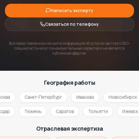
Написать эксперту
Связаться по телефону
Вся представленная на сайте информация об услугах частного SEO-
специалиста носит ознакомительный характер и не является
публичной офертой.
География работы
сква
Санкт-Петербург
Иваново
Новосибирск
нодар
Тюмень
Саратов
Тольятти
Ижевск
Отраслевая экспертиза