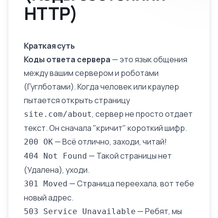
HTTP)
Краткая суть
Коды ответа сервера
— это язык общения
между вашим сервером и роботами
(Гуглботами). Когда человек или краулер
пытается открыть страницу
, сервер не просто отдает
site.com/about
текст. Он сначала "кричит" короткий шифр.
— Всё отлично, заходи, читай!
200 OK
— Такой страницы нет
404
Not Found
(Удалена), уходи.
— Страница переехала, вот тебе
301 Moved
новый адрес.
— Ребят, мы
503
Service Unavailable