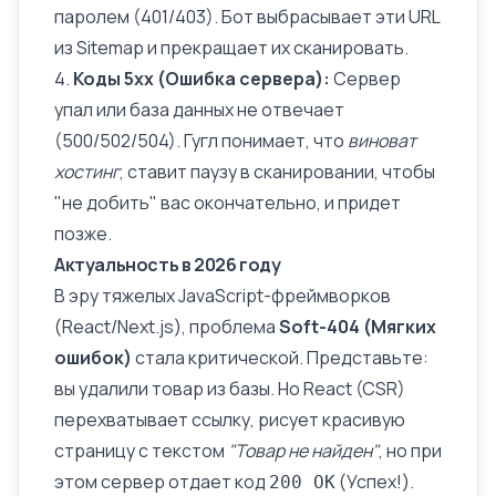
паролем (401/403). Бот выбрасывает эти URL
из
Sitemap
и прекращает их сканировать.
4.
Коды 5xx (Ошибка сервера):
Сервер
упал или база данных не отвечает
(500/502/504). Гугл понимает, что
виноват
хостинг
, ставит паузу в сканировании, чтобы
"не добить" вас окончательно, и придет
позже.
Актуальность в 2026 году
В эру тяжелых JavaScript-фреймворков
(React/Next.js), проблема
Soft-404 (Мягких
ошибок)
стала критической. Представьте:
вы удалили товар из базы. Но React (CSR)
перехватывает ссылку, рисует красивую
страницу с текстом
"Товар не найден"
, но при
этом сервер отдает код
(Успех!).
200 OK