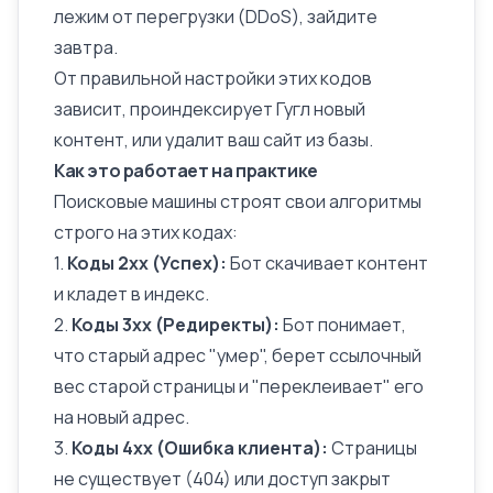
лежим от перегрузки (DDoS), зайдите
завтра.
От правильной настройки этих кодов
зависит, проиндексирует Гугл новый
контент, или удалит ваш сайт из базы.
Как это работает на практике
Поисковые машины строят свои алгоритмы
строго на этих кодах:
1.
Коды 2xx (Успех):
Бот скачивает контент
и кладет в индекс.
2.
Коды 3xx (Редиректы):
Бот понимает,
что старый адрес "умер", берет
ссылочный
вес
старой страницы и "переклеивает" его
на новый адрес.
3.
Коды 4xx (Ошибка клиента):
Страницы
не существует (
404
) или доступ закрыт