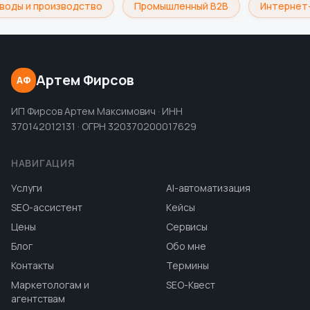
воды и производство
Промышленный B2B
Интернет-
Артем Фирсов
АФ
ИП Фирсов Артем Максимович · ИНН
370142012131 · ОГРН 320370200017629
НАВИГАЦИЯ
Услуги
AI-автоматизация
SEO-ассистент
Кейсы
Цены
Сервисы
Блог
Обо мне
Контакты
Термины
Маркетологам и
SEO-Квест
агентствам