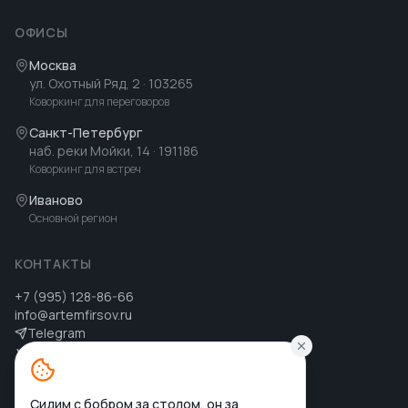
ОФИСЫ
Москва
ул. Охотный Ряд, 2
· 103265
Коворкинг для переговоров
Санкт-Петербург
наб. реки Мойки, 14
· 191186
Коворкинг для встреч
Иваново
Основной регион
КОНТАКТЫ
+7 (995) 128-86-66
info@artemfirsov.ru
Telegram
ВК
MAX
MAX
Сидим с бобром за столом, он за