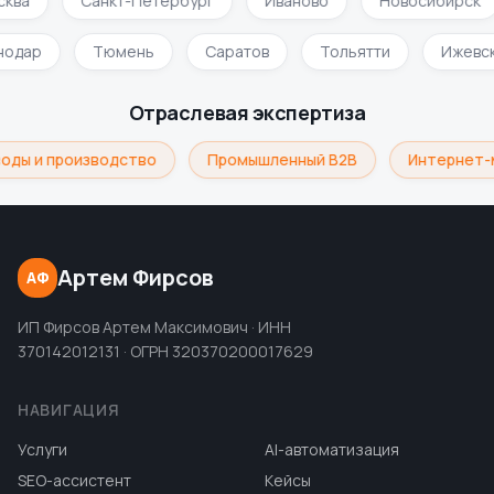
ква
Санкт-Петербург
Иваново
Новосибирск
нодар
Тюмень
Саратов
Тольятти
Ижевс
Отраслевая экспертиза
оды и производство
Промышленный B2B
Интернет-
Артем Фирсов
АФ
ИП Фирсов Артем Максимович · ИНН
370142012131 · ОГРН 320370200017629
НАВИГАЦИЯ
Услуги
AI-автоматизация
SEO-ассистент
Кейсы