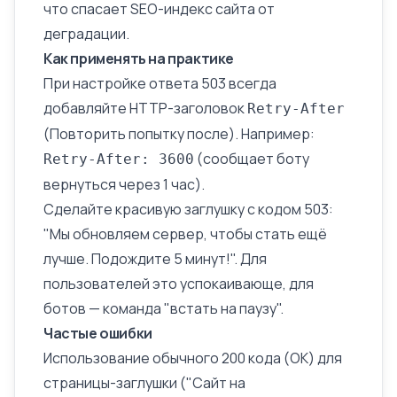
что спасает SEO-индекс сайта от
деградации.
Как применять на практике
При настройке ответа 503 всегда
добавляйте HTTP-заголовок
Retry-After
(Повторить попытку после). Например:
(сообщает боту
Retry-After: 3600
вернуться через 1 час).
Сделайте красивую заглушку с кодом 503:
"Мы обновляем сервер, чтобы стать ещё
лучше. Подождите 5 минут!". Для
пользователей это успокаивающе, для
ботов — команда "встать на паузу".
Частые ошибки
Использование обычного 200 кода (OK) для
страницы-заглушки ("Сайт на