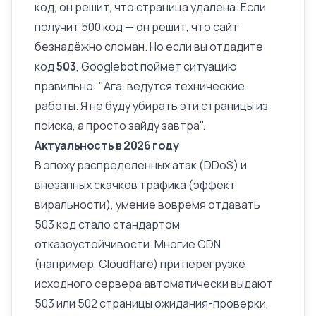
код
, он решит, что страница удалена. Если
получит
500 код
— он решит, что сайт
безнадёжно сломан. Но если вы отдадите
код
503
, Googlebot поймет ситуацию
правильно: "Ага, ведутся технические
работы. Я не буду убирать эти страницы из
поиска, а просто зайду завтра".
Актуальность в 2026 году
В эпоху распределенных атак (DDoS) и
внезапных скачков трафика (эффект
виральности), умение вовремя отдавать
503 код стало стандартом
отказоустойчивости. Многие CDN
(например, Cloudflare) при перегрузке
исходного сервера автоматически выдают
503 или 502 страницы ожидания-проверки,