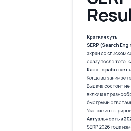
Resul
Краткая суть
SERP (Search Engi
экран со списком с
сразу после того, к
Как это работает 
Когда вы занимаете
Выдача состоит не 
включает разнообра
быстрыми ответами)
Умение интегриров
Актуальность в 20
SERP 2026 года из