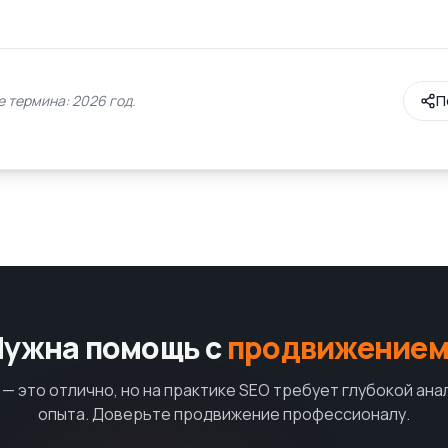
 термина: 2026 год.
П
Нужна помощь с
продвижением
— это отлично, но на практике SEO требует глубокой ана
опыта. Доверьте продвижение профессионалу.