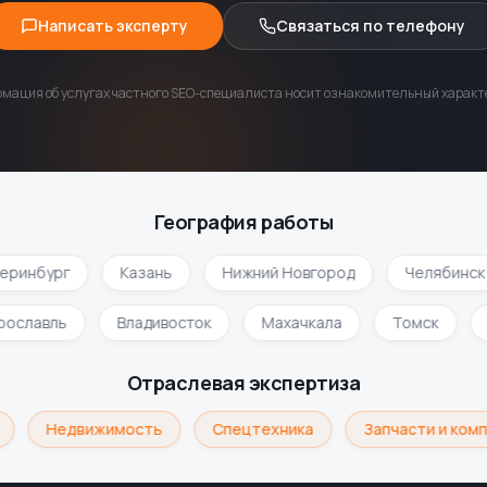
Написать эксперту
Связаться по телефону
мация об услугах частного SEO-специалиста носит ознакомительный характе
География работы
ринбург
Казань
Нижний Новгород
Челябинск
Ярославль
Владивосток
Махачкала
Томск
Отраслевая экспертиза
Недвижимость
Спецтехника
Запчасти и комп