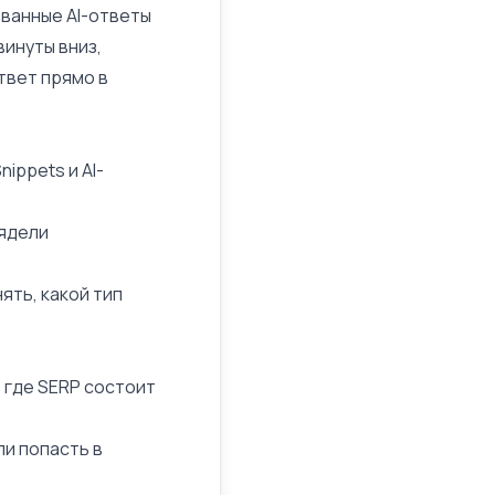
ованные AI-ответы
винуты вниз,
твет прямо в
Snippets
и AI-
лядели
ять, какой тип
 где SERP состоит
ли попасть в