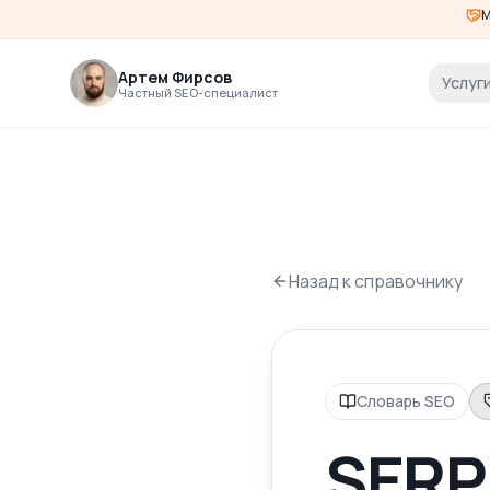
М
Артем Фирсов
Услуг
Частный SEO-специалист
Назад к справочнику
Словарь SEO
SERP