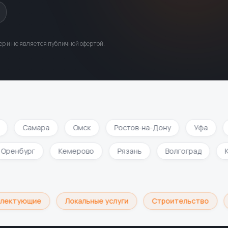
р и не является публичной офертой.
Самара
Омск
Ростов-на-Дону
Уфа
Оренбург
Кемерово
Рязань
Волгоград
лектующие
Локальные услуги
Строительство