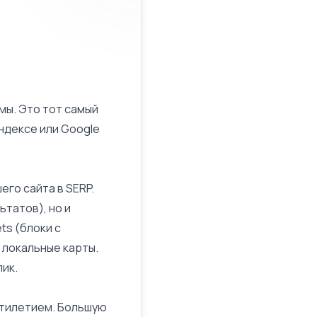
мы. Это тот самый
Яндексе или Google
его сайта в SERP.
ьтатов), но и
ts (блоки с
и локальные карты.
ик.
ятилетием. Большую