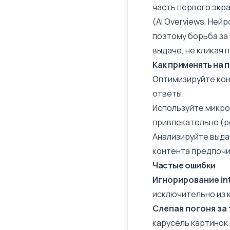
часть первого экр
(AI Overviews, Ней
поэтому борьба за
выдаче, не кликая
Как применять на 
Оптимизируйте конт
ответы.
Используйте микро
привлекательно (ре
Анализируйте выдач
контента предпочит
Частые ошибки
Игнорирование int
исключительно из 
Слепая погоня за 
карусель картинок.