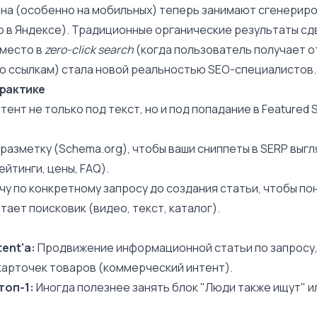
ана (особенно на мобильных) теперь занимают сгенерир
ро в Яндексе). Традиционные органические результаты сд
 место в
zero-click search
(когда пользователь получает о
 по ссылкам) стала новой реальностью SEO-специалистов.
практике
ент не только под текст, но и под попадание в
Featured 
разметку (
Schema.org
), чтобы ваши
сниппеты
в SERP выг
йтинги, цены, FAQ).
у по конкретному запросу до создания статьи, чтобы пон
ает поисковик (видео, текст, каталог).
ent'а:
Продвижение информационной статьи по запросу,
карточек товаров (коммерческий интент).
топ-1:
Иногда полезнее занять блок "Люди также ищут" и