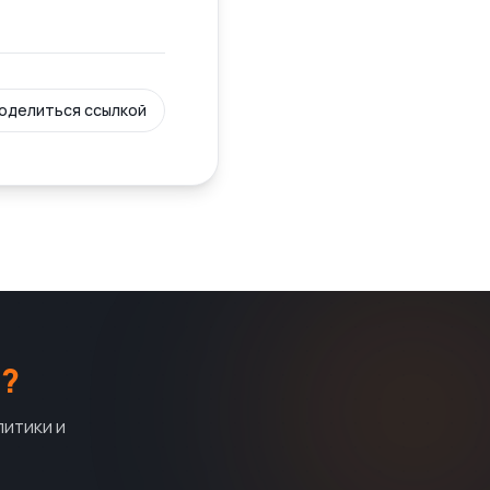
оделиться ссылкой
?
литики и