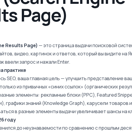
ts Page)
ne Results Page)
— это страница выдачи поисковой систе
айтов, видео, картинок и ответов, который вы видите на 
ак ввели запрос и нажали Enter.
на практике
сь SEO, ваша главная цель — улучшить представление ваш
только из привычных «синих ссылок» (органических резул
зные элементы: рекламные блоки (PPC), Featured Snippe
, графики знаний (
Knowledge Graph
), карусели товаров 
аться в разные элементы выдачи увеличивает шансы на кл
26 году
менился до неузнаваемости по сравнению с прошлым дес