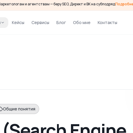
аркетологам и агентствам — беру SEO, Директ и ВК на субподряд
Подробн
и
Кейсы
Сервисы
Блог
Обо мне
Контакты
Общие понятия
 (Search Engine