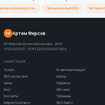
воды и производство
Промышленный B2B
Интернет
Артем Фирсов
АФ
ИП Фирсов Артем Максимович · ИНН
370142012131 · ОГРН 320370200017629
НАВИГАЦИЯ
Услуги
AI-автоматизация
SEO-ассистент
Кейсы
Цены
Сервисы
Блог
Обо мне
Контакты
Термины
Маркетологам и
SEO-Квест