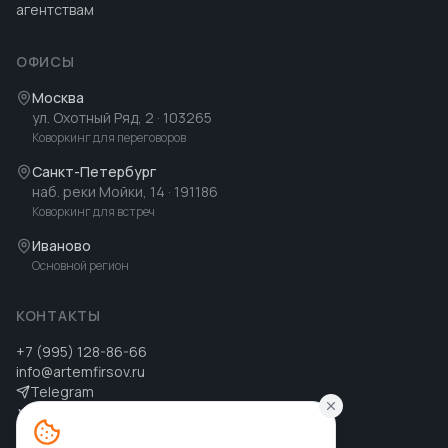
агентствам
ОФИСЫ
Москва
ул. Охотный Ряд, 2
· 103265
Коворкинг для переговоров
Санкт-Петербург
наб. реки Мойки, 14
· 191186
Коворкинг для встреч
Иваново
Основной регион
КОНТАКТЫ
+7 (995) 128-86-66
info@artemfirsov.ru
Telegram
ВК
MAX
MAX