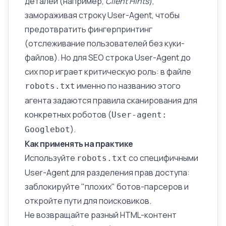
деталей (например,
Client Hints
),
замораживая строку User-Agent, чтобы
предотвратить фингерпринтинг
(отслеживание пользователей без куки-
файлов). Но для
SEO
строка User-Agent до
сих пор играет критическую роль: в файле
именно по названию этого
robots.txt
агента задаются правила сканирования для
конкретных роботов (
User-agent:
).
Googlebot
Как применять на практике
Используйте
со специфичными
robots.txt
User-Agent для разделения прав доступа:
заблокируйте "плохих" ботов-парсеров и
откройте пути для поисковиков.
Не возвращайте разный HTML-контент