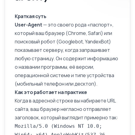
Краткая суть
User-Agent
— это своего рода «паспорт»,
который ваш браузер (Chrome, Safari) или
поисковый робот (
Googlebot
, YandexBot)
показывает серверу, когда запрашивает
любую страницу. Он содержит информацию
о названии программы, её версии,
операционной системе и типе устройства
(мобильный телефон или десктоп).
Как это работает на практике
Когда в адресной строке вы набираете URL
сайта, ваш браузер негласно отправляет
заголовок, который выглядит примерно так:
Mozilla/5.0 (Windows NT 10.0;
Win64; x64) AppleWebKit/537.36