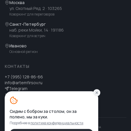
Москва
ул. Охотный Ряд, 2
· 103265
Коворкинг для переговоров
Санкт-Петербург
наб. реки Мойки, 14
· 191186
Коворкинг для встреч
Иваново
Основной регион
КОНТАКТЫ
+7 (995) 128-86-66
info@artemfirsov.ru
Telegram
ВК
MAX
MAX
Сидим с бобром за столом, он за
полено, мы за куки.
Подробнее в
политике конфиденциальности
©
2026
Артем Фирсов
.
Все права защищены.