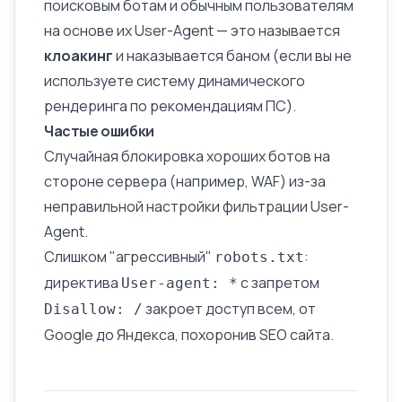
поисковым ботам и обычным пользователям
на основе их User-Agent — это называется
клоакинг
и наказывается баном (если вы не
используете систему динамического
рендеринга по рекомендациям ПС).
Частые ошибки
Случайная блокировка хороших ботов на
стороне сервера (например, WAF) из-за
неправильной настройки фильтрации User-
Agent.
Слишком "агрессивный"
:
robots.txt
директива
с запретом
User-agent: *
закроет доступ всем, от
Disallow: /
Google до Яндекса, похоронив SEO сайта.