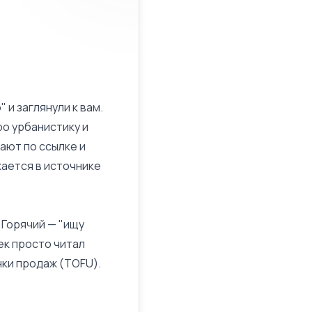
 и заглянули к вам.
о урбанистику и
ают по ссылке и
ается в источнике
 Горячий — "ищу
ек просто читал
ки продаж (TOFU)
.