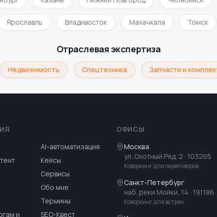
Ярославль
Владивосток
Махачкала
Томск
Отраслевая экспертиза
Недвижимость
Спецтехника
Запчасти и комплек
ИЯ
ОФИСЫ
AI-автоматизация
Москва
ул. Охотный Ряд, 2
· 103265
тент
Кейсы
Коворкинг для переговоров
Сервисы
Санкт-Петербург
Обо мне
наб. реки Мойки, 14
· 191186
Термины
Коворкинг для встреч
огам и
SEO-Квест