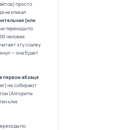
сайтов) просто
да не кликал
рительная (или
ые переходы
по
100 человек
считает эту ссылку
ликнул — она будет
в первом абзаце
ter) не собирают
том (
Алгоритм
тен клик
Переходы по