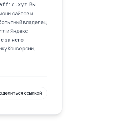
. Вы
affic.xyz
ионы сайтов и
юбопытный владелец
угл и Яндекс
с за него
ику
Конверсии
,
оделиться ссылкой