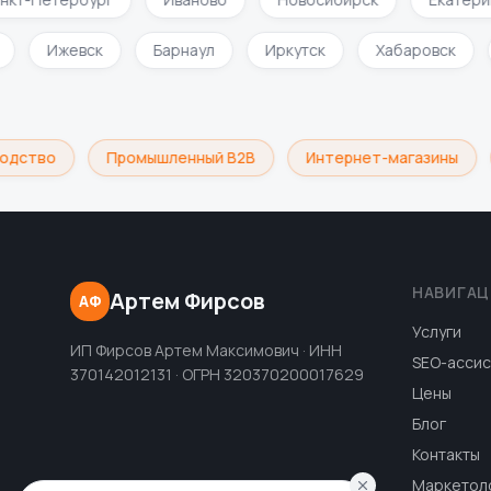
ти
Ижевск
Барнаул
Иркутск
Хабаровск
дство
Промышленный B2B
Интернет-магазины
НАВИГАЦ
Артем Фирсов
АФ
Услуги
ИП Фирсов Артем Максимович · ИНН
SEO-ассис
370142012131 · ОГРН 320370200017629
Цены
Блог
Контакты
Маркетол