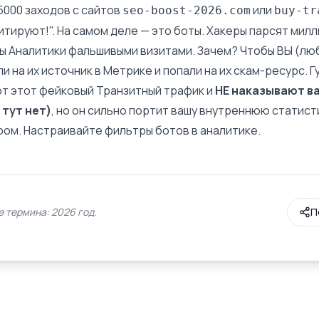
5000 заходов с сайтов
или
seo-boost-2026.com
buy-tr
итируют!". На самом деле — это боты. Хакеры парсят милл
ты Аналитики фальшивыми визитами. Зачем? Чтобы ВЫ (л
и на их источник в Метрике и попали на их скам-ресурс. Г
т этот фейковый Транзитный трафик и
НЕ наказывают ва
 тут нет)
, но он сильно портит вашу внутреннюю статист
ром. Настраивайте фильтры ботов в аналитике.
 термина: 2026 год.
П