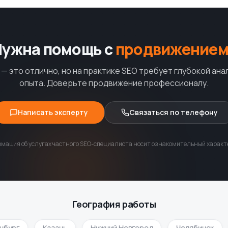
Нужна помощь с
продвижением
— это отлично, но на практике SEO требует глубокой ана
опыта. Доверьте продвижение профессионалу.
Написать эксперту
Связаться по телефону
мация об услугах частного SEO-специалиста носит ознакомительный характе
География работы
бург
Казань
Нижний Новгород
Челябинск