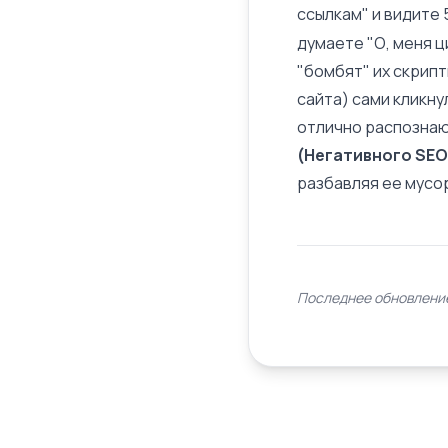
ссылкам" и видите 
думаете "О, меня ц
"бомбят" их скрип
сайта) сами кликнул
отлично распознаю
(Негативного SEO
разбавляя ее мусо
Последнее обновление