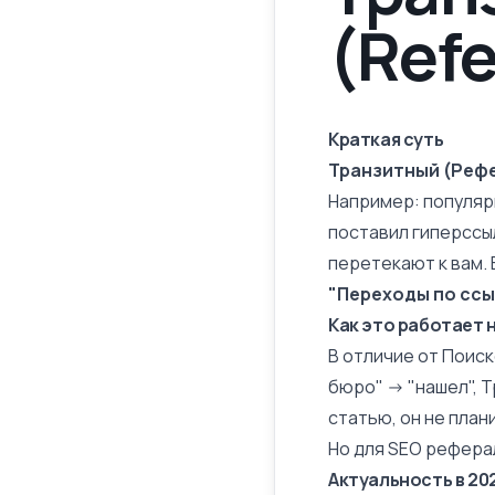
(Refe
Краткая суть
Транзитный (Реф
Например: популяр
поставил гиперссыл
перетекают к вам.
"Переходы по ссыл
Как это работает 
В отличие от Поиск
бюро" -> "нашел",
статью, он не план
Но для SEO
рефера
Актуальность в 20