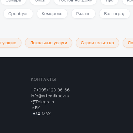
Оренбург
Кемерово
Рязань
Волгоград
тующие
Локальные услуги
Строительство
Лог
КОНТАКТЫ
+7 (995) 128-86-66
info@artemfirsov.ru
Telegram
ВК
MAX
MAX