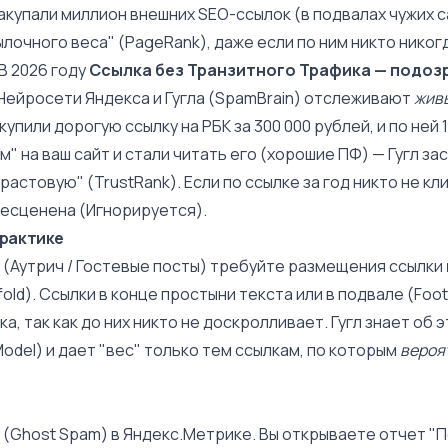
акупали миллион внешних SEO-ссылок (в подвалах чужих 
лочного веса" (
PageRank
), даже если по ним никто никог
В 2026 году
Ссылка без Транзитного Трафика — подоз
 Нейросети Яндекса и Гугла (SpamBrain) отслеживают
жив
купили дорогую ссылку на РБК за 300 000 рублей, и по ней 
" на ваш сайт и стали читать его (хорошие
ПФ
) — Гугл за
Трастовую" (
TrustRank
). Если по ссылке за год никто не к
есценена (Игнорируется).
практике
 (
Аутрич / Гостевые посты
) требуйте размещения ссылки
fold). Ссылки в конце простыни текста или в подвале (Foo
а, так как до них никто не доскролливает. Гугл знает об э
Model) и дает "вес" только тем ссылкам, по которым
вероя
(Ghost Spam) в Яндекс.Метрике. Вы открываете отчет "