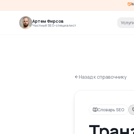
М
Артем Фирсов
Услуг
Частный SEO-специалист
Назад к справочнику
Словарь SEO
Тран