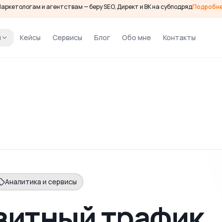
аркетологам и агентствам — беру SEO, Директ и ВК на субподряд
Подробн
и
Кейсы
Сервисы
Блог
Обо мне
Контакты
Аналитика и сервисы
зитный трафик