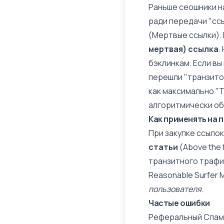
Раньше сеошники н
ради передачи "ссы
(Мертвые ссылки). 
мертвая) ссылка
.
бэклинкам. Если вы 
перешли "транзитом
как максимально "
алгоритмически об
Как применять на 
При закупке ссылок
статьи
(Above the 
транзитного трафик
Reasonable Surfer 
пользователя
.
Частые ошибки
Реферальный Спам 