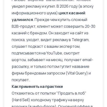
увидел рекламу и купил. В 2026 году (в эпоху
информационного шума)
цикл касаний
удлинился
. Прежде чем купить сложный
B2B-продукт, клиент может совершить 20-30
касаний с брендом. Он заходит на сайт из
поиска, уходит, видит рекламу в Telegram,
слушает подкаст с вашим экспертом,
подписывается на YouTube, смотрит
шортсы, забывает на месяц, получает email-
рассылку, и только потом гуглит название
фирмы брендовым запросом (
Vital Query
) и
покупает.
Как применять на практике
Откажитесь от попытки "Продать в лоб"
(Hard Sell) холодному трафику на верху
воронки (в инфо-блоге). Основной оффер в