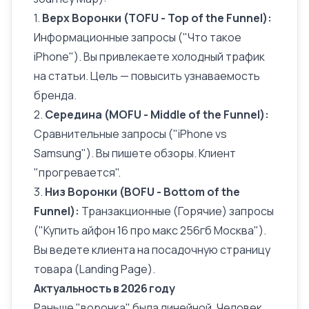
1.
Верх Воронки (TOFU - Top of the Funnel):
Информационные запросы ("Что такое
iPhone"). Вы привлекаете холодный трафик
на статьи. Цель — повысить узнаваемость
бренда.
2.
Середина (MOFU - Middle of the Funnel):
Сравнительные запросы ("iPhone vs
Samsung"). Вы пишете обзоры. Клиент
"прогревается".
3.
Низ Воронки (BOFU - Bottom of the
Funnel):
Транзакционные (Горячие) запросы
("Купить айфон 16 про макс 256гб Москва").
Вы ведете клиента на посадочную страницу
товара (
Landing Page
).
Актуальность в 2026 году
Раньше "воронка" была линейной. Человек