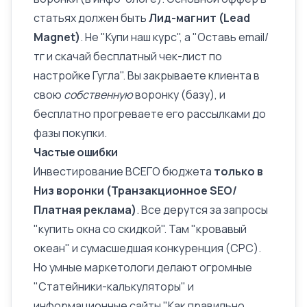
статьях должен быть
Лид-магнит (Lead
Magnet)
. Не "Купи наш курс", а "Оставь email/
тг и скачай бесплатный чек-лист по
настройке Гугла". Вы закрываете клиента в
свою
собственную
воронку (базу), и
бесплатно прогреваете его рассылками до
фазы покупки.
Частые ошибки
Инвестирование ВСЕГО бюджета
только в
Низ воронки (Транзакционное SEO/
Платная реклама)
. Все дерутся за запросы
"купить окна со скидкой". Там "кровавый
океан" и сумасшедшая конкуренция (CPC).
Но умные маркетологи делают огромные
"Статейники-калькуляторы" и
информационные сайты
"Как правильно