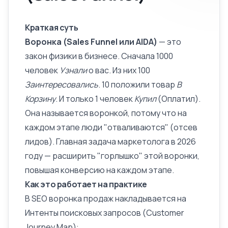
Краткая суть
Воронка (Sales Funnel или AIDA)
— это
закон физики в бизнесе. Сначала 1000
человек
Узнали
о вас. Из них 100
Заинтересовались
. 10 положили товар
В
Корзину
. И только 1 человек
Купил
(Оплатил).
Она называется воронкой, потому что на
каждом этапе люди "отваливаются" (отсев
лидов). Главная задача маркетолога в 2026
году — расширить "горлышко" этой воронки,
повышая конверсию на каждом этапе.
Как это работает на практике
В SEO воронка продаж накладывается на
Интенты поисковых запросов (Customer
Journey Map):