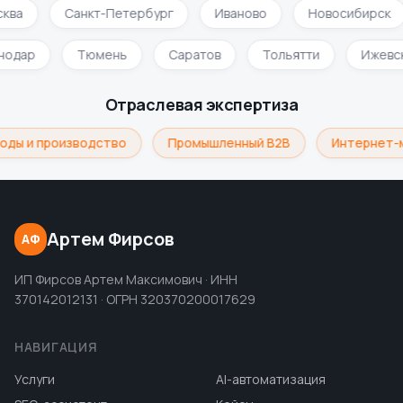
ква
Санкт-Петербург
Иваново
Новосибирск
снодар
Тюмень
Саратов
Тольятти
Ижевс
Отраслевая экспертиза
оды и производство
Промышленный B2B
Интернет-м
Артем Фирсов
АФ
ИП Фирсов Артем Максимович · ИНН
370142012131 · ОГРН 320370200017629
НАВИГАЦИЯ
Услуги
AI-автоматизация