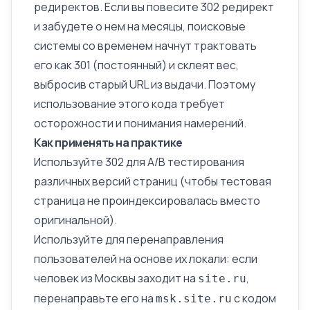
редиректов. Если вы повесите 302 редирект
и забудете о нем на месяцы, поисковые
системы со временем начнут трактовать
его как 301 (постоянный) и склеят вес,
выбросив старый URL из выдачи. Поэтому
использование этого кода требует
осторожности и понимания намерений.
Как применять на практике
Используйте 302 для A/B тестирования
различных версий страниц (чтобы тестовая
страница не проиндексировалась вместо
оригинальной).
Используйте для перенаправления
пользователей на основе их локали: если
человек из Москвы заходит на
,
site.ru
перенаправьте его на
с кодом
msk.site.ru