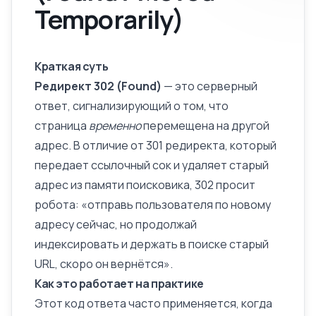
Temporarily)
Краткая суть
Редирект 302 (Found)
— это
серверный
ответ
, сигнализирующий о том, что
страница
временно
перемещена на другой
адрес. В отличие от
301 редиректа
, который
передает ссылочный сок и удаляет старый
адрес из памяти поисковика, 302 просит
робота: «отправь пользователя по новому
адресу сейчас, но продолжай
индексировать и держать в поиске старый
URL, скоро он вернётся».
Как это работает на практике
Этот код ответа часто применяется, когда