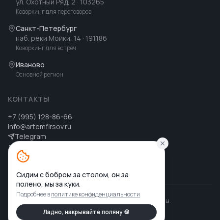
ул. Охотный Ряд, 2
· 103265
Коворкинг для переговоров
Санкт-Петербург
наб. реки Мойки, 14
· 191186
Коворкинг для встреч
Иваново
Основной регион
КОНТАКТЫ
+7 (995) 128-86-66
info@artemfirsov.ru
Telegram
ВК
MAX
MAX
Сидим с бобром за столом, он за
полено, мы за куки.
Подробнее в
политике конфиденциальности
©
2026
Артем Фирсов
.
Все права защищены.
Политика конфиденциальности
Ладно, накрывайте поляну 🍪