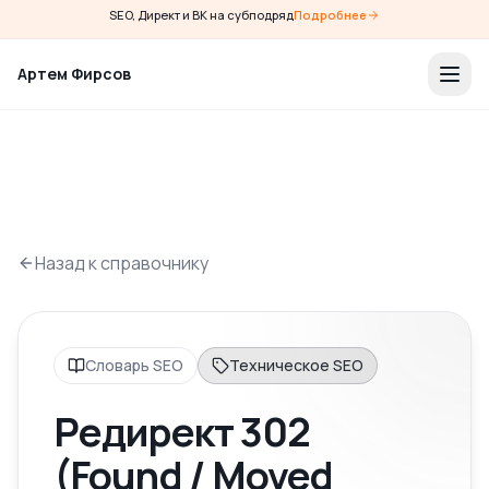
SEO, Директ и ВК на субподряд
Подробнее
Артем Фирсов
Назад к справочнику
Словарь SEO
Техническое SEO
Редирект 302
(Found / Moved