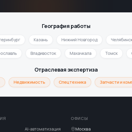
География работы
еринбург
Казань
Нижний Новгород
Челябинск
Ярославль
Владивосток
Махачкала
Томск
Отраслевая экспертиза
Недвижимость
Спецтехника
Запчасти и ком
ИЯ
ОФИСЫ
AI-автоматизация
Москва