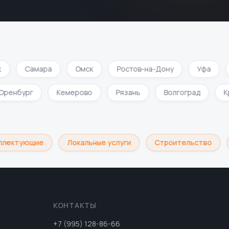
Самара
Омск
Ростов-на-Дону
Уфа
Оренбург
Кемерово
Рязань
Волгоград
плектующие
Локальные услуги
Строительство
КОНТАКТЫ
+7 (995) 128-86-66