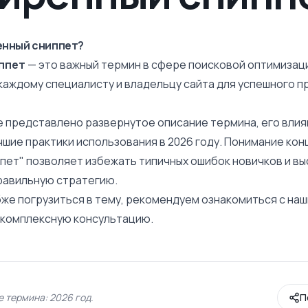
енный сниппет?
ппет
— это важный термин в сфере поисковой оптимизаци
каждому специалисту и владельцу сайта для успешного п
е представлено развернутое
описание
термина, его влия
чшие практики использования в 2026 году. Понимание ко
пет" позволяет избежать типичных ошибок новичков и в
равильную стратегию.
бже погрузиться в тему, рекомендуем ознакомиться с на
ь комплексную консультацию.
 термина: 2026 год.
П