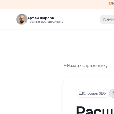
М
Артем Фирсов
Услуг
Частный SEO-специалист
Назад к справочнику
Словарь SEO
Расш