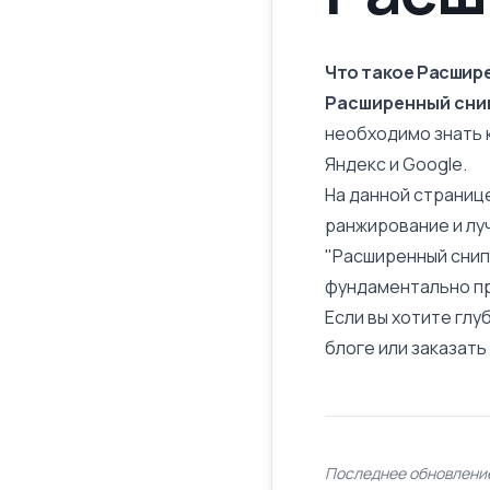
Что такое Расшир
Расширенный сни
необходимо знать 
Яндекс и Google.
На данной страниц
ранжирование и лу
"Расширенный снип
фундаментально п
Если вы хотите глу
блоге или заказат
Последнее обновление