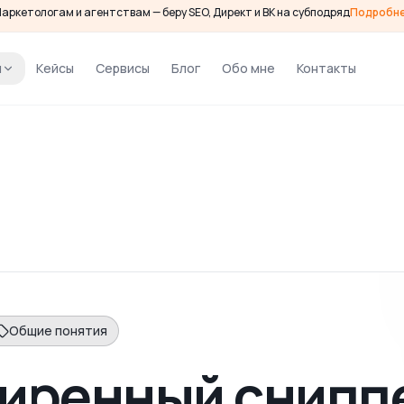
аркетологам и агентствам — беру SEO, Директ и ВК на субподряд
Подробн
и
Кейсы
Сервисы
Блог
Обо мне
Контакты
Общие понятия
иренный снипп