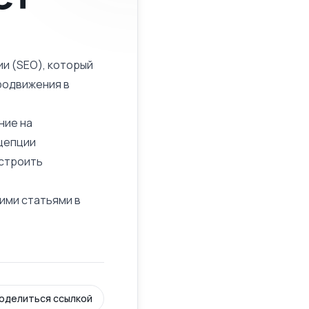
и (SEO), который
родвижения в
ние на
нцепции
ыстроить
шими статьями в
оделиться ссылкой