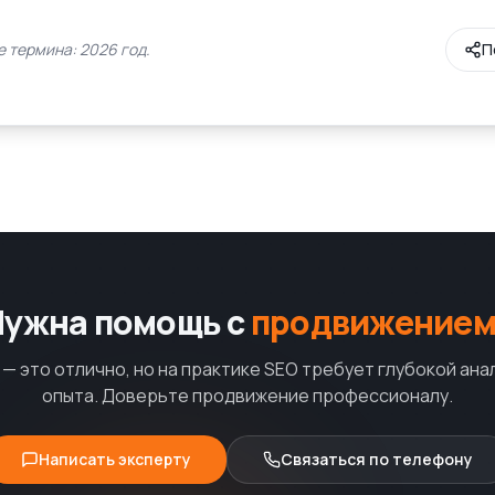
 термина: 2026 год.
П
Нужна помощь с
продвижением
— это отлично, но на практике SEO требует глубокой ана
опыта. Доверьте продвижение профессионалу.
Написать эксперту
Связаться по телефону