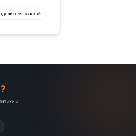
оделиться ссылкой
?
литики и