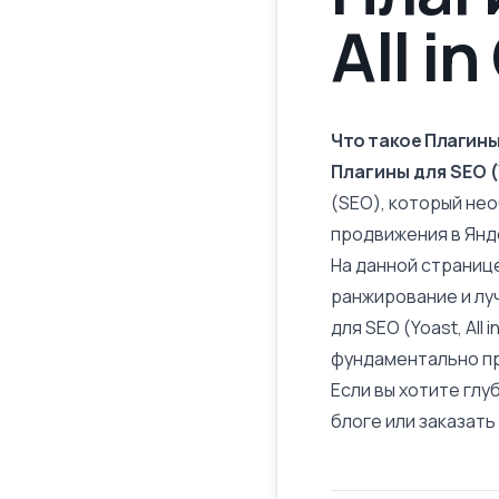
All i
Что такое Плагины д
Плагины для SEO (Y
(SEO), который не
продвижения в Янде
На данной страниц
ранжирование и лу
для SEO (Yoast, Al
фундаментально п
Если вы хотите глу
блоге или заказат