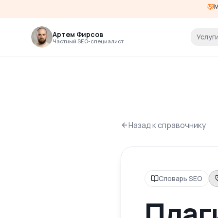
М
Артем Фирсов
Услуг
Частный SEO-специалист
Назад к справочнику
Словарь SEO
Плаги