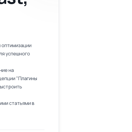
й оптимизации
для успешного
ние на
цепции "Плагины
 выстроить
шими статьями в