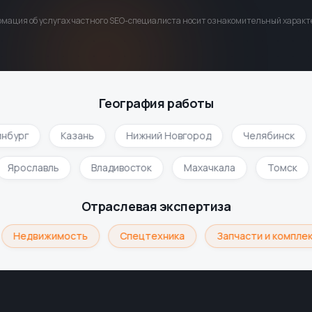
мация об услугах частного SEO-специалиста носит ознакомительный характе
География работы
бург
Казань
Нижний Новгород
Челябинск
Ярославль
Владивосток
Махачкала
Томск
Отраслевая экспертиза
Недвижимость
Спецтехника
Запчасти и комплек