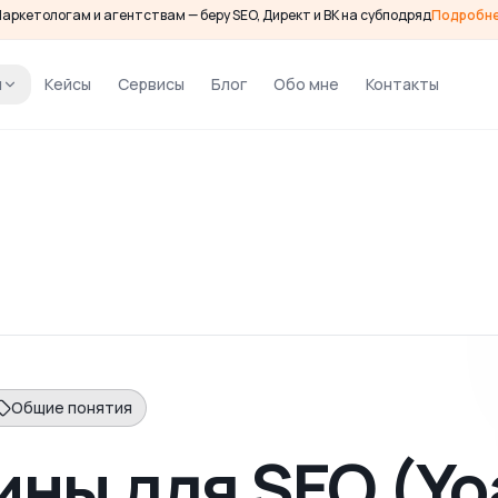
аркетологам и агентствам — беру SEO, Директ и ВК на субподряд
Подробн
и
Кейсы
Сервисы
Блог
Обо мне
Контакты
Общие понятия
ны для SEO (Yo