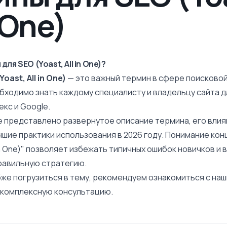
n One)
ля SEO (Yoast, All in One)?
oast, All in One)
— это важный термин в сфере поисково
обходимо знать каждому специалисту и владельцу сайта 
кс и Google.
е представлено развернутое
описание
термина, его влия
чшие практики использования в 2026 году. Понимание кон
l in One)" позволяет избежать типичных ошибок новичков и
равильную стратегию.
бже погрузиться в тему, рекомендуем ознакомиться с на
ь комплексную консультацию.