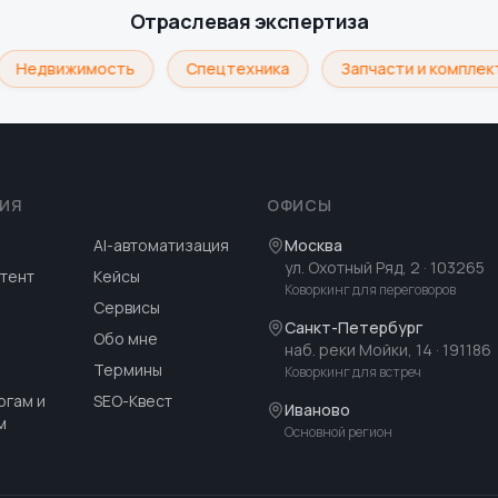
Отраслевая экспертиза
Недвижимость
Спецтехника
Запчасти и комплект
ИЯ
ОФИСЫ
AI-автоматизация
Москва
ул. Охотный Ряд, 2
· 103265
тент
Кейсы
Коворкинг для переговоров
Сервисы
Санкт-Петербург
Обо мне
наб. реки Мойки, 14
· 191186
Термины
Коворкинг для встреч
огам и
SEO-Квест
Иваново
м
Основной регион