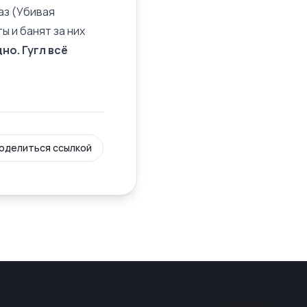
аз (Убивая
 и банят за них
но. Гугл всё
оделиться ссылкой