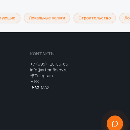
ующие
Локальные услуги
Строительство
Логи
КОНТАКТЫ
+7 (995) 128-86-66
info@artemfirsov.ru
Telegram
ВК
MAX
MAX