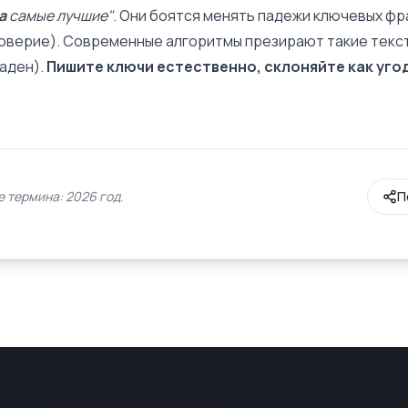
а
самые лучшие"
. Они боятся менять падежи ключевых фр
Доверие
). Современные алгоритмы презирают такие тексты
Баден
).
Пишите ключи естественно, склоняйте как угод
 термина: 2026 год.
П