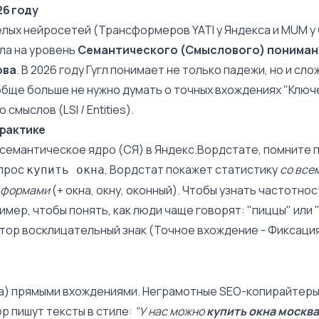
26 году
лых нейросетей (Трансформеров YATI у Яндекса и
MUM у 
ла на уровень
Семантического (Смыслового) понимани
ова
. В 2026 году Гугл понимает не только падежи, но и сл
бще больше не нужно думать о точных вхождениях "Ключе
о смыслов (
LSI / Entities
).
практике
семантическое ядро
(СЯ) в
Яндекс.Вордстате
, помните 
апрос
, Вордстат покажет статистику
со все
купить окна
 формами
(+ окна, окну, оконный). Чтобы узнать
частотнос
мер, чтобы понять, как люди чаще говорят: "пиццы" или "
тор восклицательный знак (Точное вхождение - Фиксаци
а)
прямыми вхождениями. Неграмотные SEO-копирайтеры
ор пишут тексты в стиле:
"У нас можно
купить окна москва