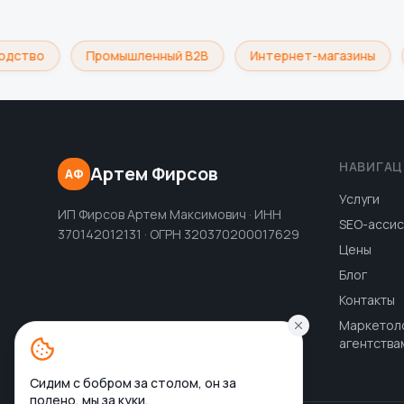
дство
Промышленный B2B
Интернет-магазины
НАВИГАЦ
Артем Фирсов
АФ
Услуги
ИП Фирсов Артем Максимович · ИНН
SEO-ассис
370142012131 · ОГРН 320370200017629
Цены
Блог
Контакты
Маркетол
агентства
Сидим с бобром за столом, он за
полено, мы за куки.