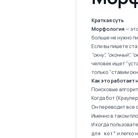
Краткая суть
Морфология
— это
больше не нужно пи
Если вы пишете ста
"окну", "оконный", "о
человек ищет "уста
только "ставим окн
Как это работает 
Поисковые алгори
Когда бот (
Краулер
Он переводит все 
Именно в таком пл
И когда пользоват
и легко 
для кот"