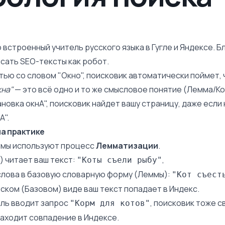
 встроенный учитель русского языка в Гугле и Яндексе. Б
сать SEO-тексты как робот.
тью со словом "Окно", поисковик автоматически поймет,
кна"
— это всё одно и то же смысловое понятие (Лемма/Ко
новка окнА", поисковик найдет вашу страницу, даже если 
А".
на практике
тмы используют процесс
Лемматизации
.
) читает ваш текст:
,
"Коты съели рыбу"
слова в базовую словарную форму (Леммы):
"Кот съест
оском (Базовом) виде ваш текст попадает в
Индекс
.
ель вводит запрос
, поисковик тоже с
"Корм для котов"
находит совпадение в Индексе.