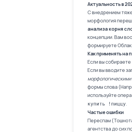
Актуальность в 20
С внедрением тяже
морфология переш
анализа корня сл
концепции. Вам воо
формируете Облак
Как применять на 
Если вы собираете
Если вы вводите з
морфологическими
формы слова (Напри
используйте опера
.
купить !пиццу
Частые ошибки
Переспам (Тошнот
агентства до сих п