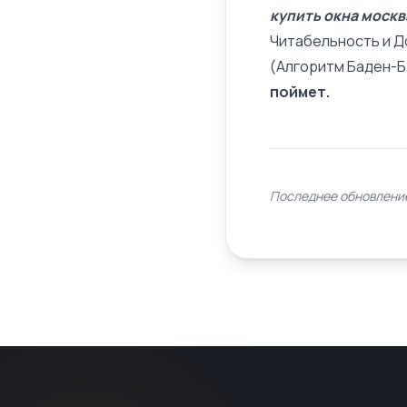
купить окна москв
Читабельность и 
(
Алгоритм Баден-
поймет.
Последнее обновление