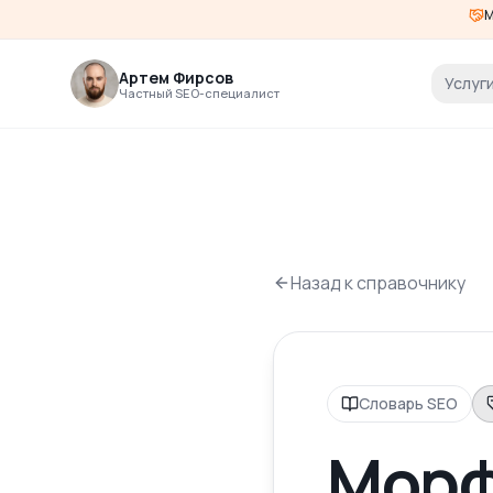
М
Артем Фирсов
Услуг
Частный SEO-специалист
Назад к справочнику
Словарь SEO
Морф