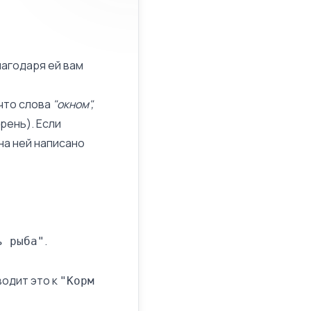
лагодаря ей вам
 что слова
"окном",
рень). Если
на ней написано
.
ь рыба"
водит это к
"Корм