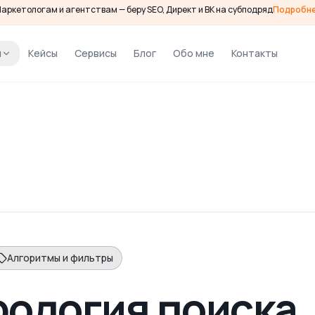
аркетологам и агентствам — беру SEO, Директ и ВК на субподряд
Подробн
и
Кейсы
Сервисы
Блог
Обо мне
Контакты
Алгоритмы и фильтры
ология поиска