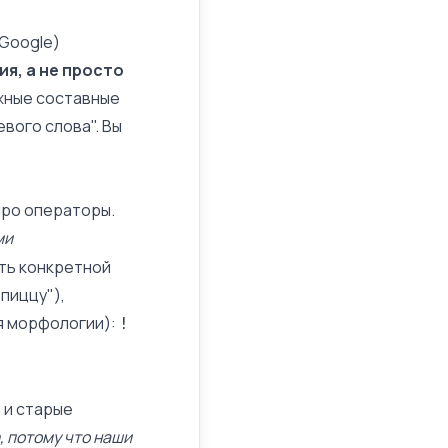
Google
)
я, а не просто
ожные составные
вого слова". Вы
про операторы.
ми
ть
конкретной
пиццу"),
я морфологии):
!
 и старые
, потому что наши