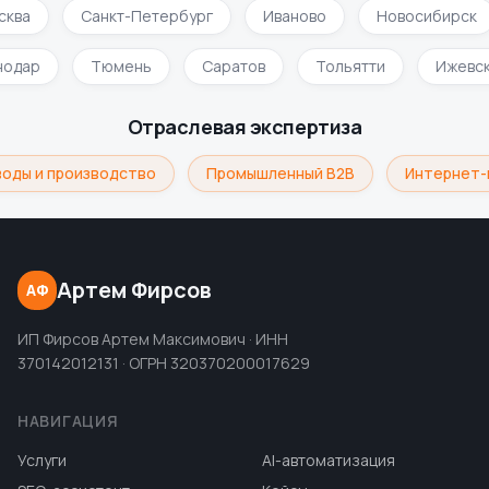
сква
Санкт-Петербург
Иваново
Новосибирск
нодар
Тюмень
Саратов
Тольятти
Ижевс
Отраслевая экспертиза
оды и производство
Промышленный B2B
Интернет-
Артем Фирсов
АФ
ИП Фирсов Артем Максимович · ИНН
370142012131 · ОГРН 320370200017629
НАВИГАЦИЯ
Услуги
AI-автоматизация