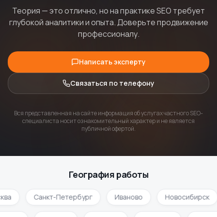
Теория — это отлично, но на практике SEO требует
глубокой аналитики и опыта. Доверьте продвижение
профессионалу.
Написать эксперту
Связаться по телефону
Вся представленная на сайте информация об услугах частного SEO-
специалиста носит ознакомительный характер и не является
публичной офертой.
География работы
ква
Санкт-Петербург
Иваново
Новосибирск