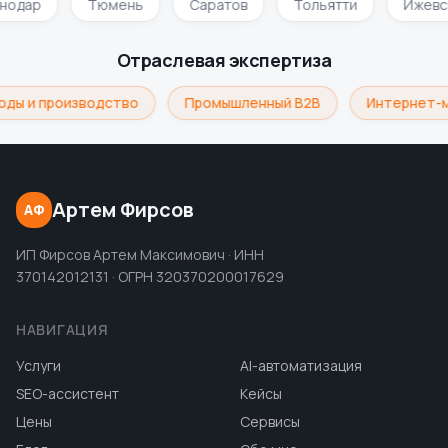
снодар
Тюмень
Саратов
Тольятти
Ижевс
Отраслевая экспертиза
оды и производство
Промышленный B2B
Интернет-м
Артем Фирсов
АФ
ИП Фирсов Артем Максимович · ИНН
370142012131 · ОГРН 320370200017629
НАВИГАЦИЯ
Услуги
AI-автоматизация
SEO-ассистент
Кейсы
Цены
Сервисы