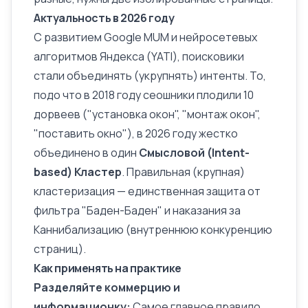
Актуальность в 2026 году
С развитием
Google MUM
и нейросетевых
алгоритмов Яндекса (YATI), поисковики
стали объединять (укрупнять) интенты. То,
подо что в 2018 году сеошники плодили 10
дорвеев ("установка окон", "монтаж окон",
"поставить окно"), в 2026 году жестко
объединено в один
Смысловой (Intent-
based) Кластер
. Правильная (крупная)
кластеризация — единственная защита от
фильтра "
Баден-Баден
" и наказания за
Каннибализацию (внутреннюю конкуренцию
страниц)
.
Как применять на практике
Разделяйте коммерцию и
информационку:
Самое главное правило