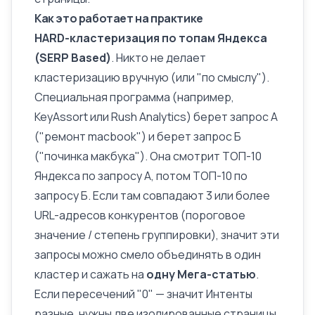
Как это работает на практике
HARD-кластеризация по топам Яндекса
(SERP Based)
. Никто не делает
кластеризацию вручную (или "по смыслу").
Специальная программа (например,
KeyAssort или Rush Analytics) берет запрос А
("ремонт macbook") и берет запрос Б
("починка макбука"). Она смотрит ТОП-10
Яндекса по запросу А, потом ТОП-10 по
запросу Б. Если там совпадают 3 или более
URL-адресов конкурентов (пороговое
значение / степень группировки), значит эти
запросы можно смело объединять в один
кластер и сажать на
одну Мега-статью
.
Если пересечений "0" — значит Интенты
разные, нужны две изолированные страницы.