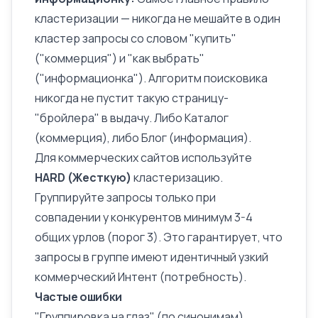
кластеризации — никогда не мешайте в один
кластер запросы со словом "купить"
("коммерция") и "как выбрать"
("информационка"). Алгоритм поисковика
никогда не пустит такую страницу-
"бройлера" в выдачу. Либо Каталог
(коммерция), либо Блог (информация).
Для коммерческих сайтов используйте
HARD (Жесткую)
кластеризацию.
Группируйте запросы только при
совпадении у конкурентов минимум 3-4
общих урлов (порог 3). Это гарантирует, что
запросы в группе имеют идентичный узкий
коммерческий
Интент
(потребность).
Частые ошибки
"Группировка на глаз" (по синонимам).