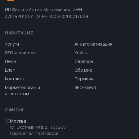
ИП Фирсов Артем Максимович · ИНН
370142012131 · ОГРН 320370200017629
НАВИГАЦИЯ
Услуги
AI-автоматизация
SEO-ассистент
Кейсы
Цены
Сервисы
Блог
Обо мне
Контакты
Термины
Маркетологам и
SEO-Квест
агентствам
ОФИСЫ
Москва
ул. Охотный Ряд, 2
· 103265
Коворкинг для переговоров