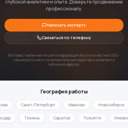
глубокой аналитики и опыта. Доверьте продвижение
профессионалу.
Написать эксперту
Связаться по телефону
Вся представленная на сайте информация об услугах частного SEO-
специалиста носит ознакомительный характер и не является
публичной офертой.
География работы
ква
Санкт-Петербург
Иваново
Новосибирск
нодар
Тюмень
Саратов
Тольятти
Ижевс