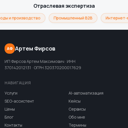
Отраслевая экспертиза
оды и производство
Промышленный B2B
Интернет-
Артем Фирсов
АФ
ИП Фирсов Артем Максимович · ИНН
370142012131 · ОГРН 320370200017629
НАВИГАЦИЯ
Услуги
AI-автоматизация
SEO-ассистент
Кейсы
Цены
Сервисы
Блог
Обо мне
Контакты
Термины