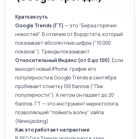
Краткая суть
Google
Trends (ГТ)
— это "Биржа горячих
новостей". В отличие от
Вордстата
, который
показывает абсолютные цифры ("10 000
показов"), Тренды показывают
Относительный
Индекс
(от 0 до 100)
. Если
выходит новый iPhone, график его
популярности в Google Trends в сентябре
пробивает отметку 100 баллов ("Пик
популярности"). А летом он падает до 20
баллов. ГТ — это инструмент маркетолога,
позволяющий "поймать волну" хайпа
(Newsjacking).
Как это работает на практике
В SEO Гугл Трендс используют в трех