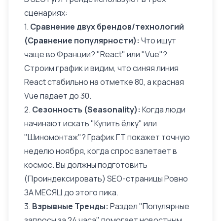
сценариях:
1.
Сравнение двух брендов/технологий
(Сравнение популярности):
Что ищут
чаще во Франции? "React" или "Vue"?
Строим график и видим, что синяя линия
React стабильно на отметке 80, а красная
Vue падает до 30.
2.
Сезонность (Seasonality):
Когда люди
начинают искать "Купить ёлку" или
"Шиномонтаж"? График ГТ покажет точную
неделю ноября, когда спрос взлетает в
космос. Вы должны подготовить
(
Проиндексировать
) SEO-страницы Ровно
ЗА МЕСЯЦ до этого пика.
3.
Взрывные Тренды:
Раздел "Популярные
запросы за 24 часа" помогает новостным