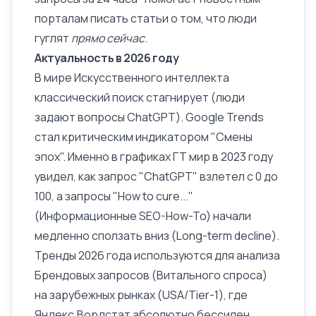
порталам писать статьи о том, что люди
гуглят
прямо сейчас
.
Актуальность в 2026 году
В мире Искусственного интеллекта
классический поиск стагнирует (люди
задают вопросы ChatGPT). Google Trends
стал критическим индикатором "Смены
эпох". Именно в графиках ГТ мир в 2023 году
увидел, как запрос "ChatGPT" взлетел с 0 до
100, а запросы "How to cure..."
(Информационные SEO-How-To) начали
медленно сползать вниз (Long-term decline).
Тренды 2026 года используются для анализа
Брендовых запросов
(Витального спроса)
на зарубежных рынках (USA/Tier-1), где
Яндекс.Вордстат абсолютно бессилен.