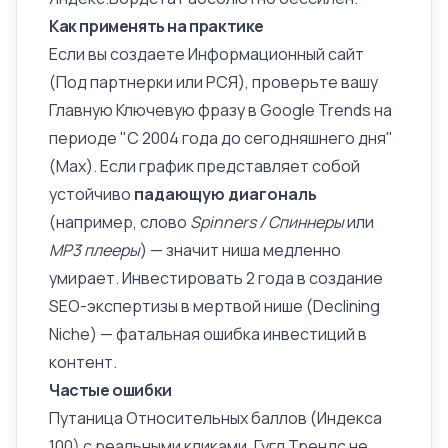
Как применять на практике
Если вы создаете Информационный сайт
(
Под партнерки или РСЯ
), проверьте вашу
Главную Ключевую фразу в Google Trends на
периоде "С 2004 года до сегодняшнего дня"
(Max). Если график представляет собой
устойчиво
падающую диагональ
(например, слово
Spinners / Спиннеры
или
MP3 плееры
) — значит ниша медленно
умирает. Инвестировать 2 года в создание
SEO-экспертизы в мертвой нише (Declining
Niche) — фатальная ошибка инвестиций в
контент
.
Частые ошибки
Путаница Относительных баллов (Индекса
100) с реальными кликами. Гугл Трендс не