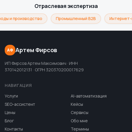
Отраслевая экспертиза
оды и производство
Промышленный B2B
Интернет-
Артем Фирсов
АФ
ИП Фирсов Артем Максимович · ИНН
370142012131 · ОГРН 320370200017629
НАВИГАЦИЯ
Услуги
AI-автоматизация
SEO-ассистент
Кейсы
Цены
Сервисы
Блог
Обо мне
Контакты
Термины