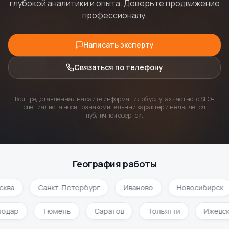
глубокой аналитики и опыта. Доверьте продвижение
профессионалу.
Написать эксперту
Связаться по телефону
Вся представленная на сайте информация об услугах частного SEO-
специалиста носит ознакомительный характер и не является
публичной офертой.
География работы
сква
Санкт-Петербург
Иваново
Новосибирск
нодар
Тюмень
Саратов
Тольятти
Ижевс