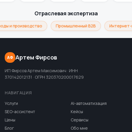
Отраслевая экспертиза
оды и производство
Промышленный B2B
Интернет-
Артем Фирсов
АФ
ИП Фирсов Артем Максимович · ИНН
370142012131 · ОГРН 320370200017629
НАВИГАЦИЯ
Услуги
AI-автоматизация
SEO-ассистент
Кейсы
Цены
Сервисы
Блог
Обо мне