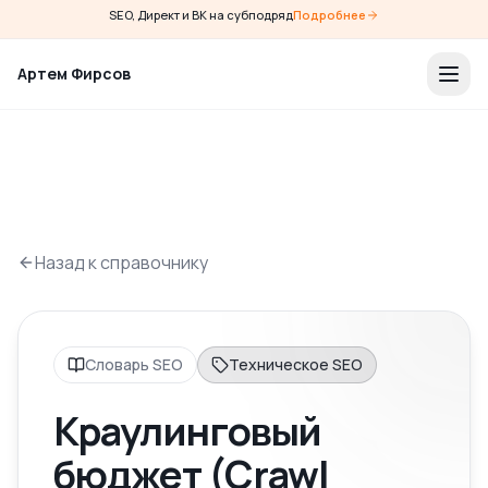
SEO, Директ и ВК на субподряд
Подробнее
Артем Фирсов
Назад к справочнику
Словарь SEO
Техническое SEO
Краулинговый
бюджет (Crawl