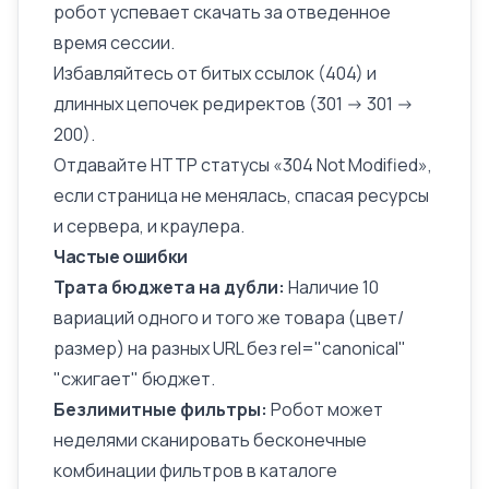
робот успевает скачать за отведенное
время сессии.
Избавляйтесь от битых ссылок (404) и
длинных цепочек редиректов (301 -> 301 ->
200).
Отдавайте HTTP статусы «304 Not Modified»,
если страница не менялась, спасая ресурсы
и сервера, и краулера.
Частые ошибки
Трата бюджета на дубли:
Наличие 10
вариаций одного и того же товара (цвет/
размер) на разных URL без
rel="canonical"
"сжигает" бюджет.
Безлимитные фильтры:
Робот может
неделями сканировать бесконечные
комбинации фильтров в каталоге