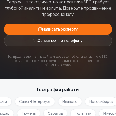
Теория — это отлично, но на практике SEO требует
глубокой аналитики и опыта. Доверьте продвижение
профессионалу.
Написать эксперту
Связаться по телефону
Вся представленная на сайте информация об услугах частного SEO-
специалиста носит ознакомительный характер и не является
публичной офертой.
География работы
сква
Санкт-Петербург
Иваново
Новосибирск
нодар
Тюмень
Саратов
Тольятти
Ижевс