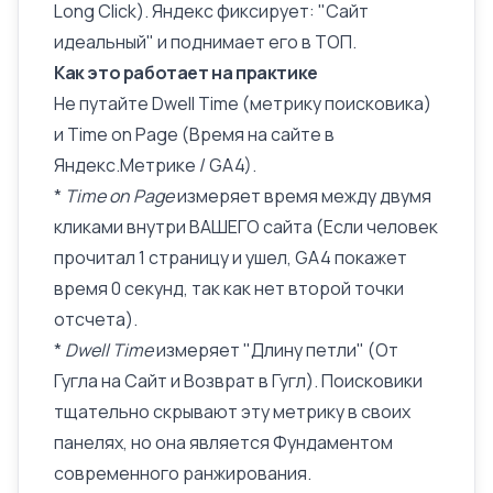
Long Click). Яндекс фиксирует: "Сайт
идеальный" и поднимает его в ТОП.
Как это работает на практике
Не путайте Dwell Time (метрику поисковика)
и Time on Page (
Время на сайте
в
Яндекс.
Метрике
/
GA4
).
*
Time on Page
измеряет время между двумя
кликами внутри ВАШЕГО сайта (Если человек
прочитал 1 страницу и ушел, GA4 покажет
время 0 секунд, так как нет второй точки
отсчета).
*
Dwell Time
измеряет "Длину петли" (От
Гугла на Сайт и Возврат в Гугл). Поисковики
тщательно скрывают эту метрику в своих
панелях, но она является Фундаментом
современного ранжирования.