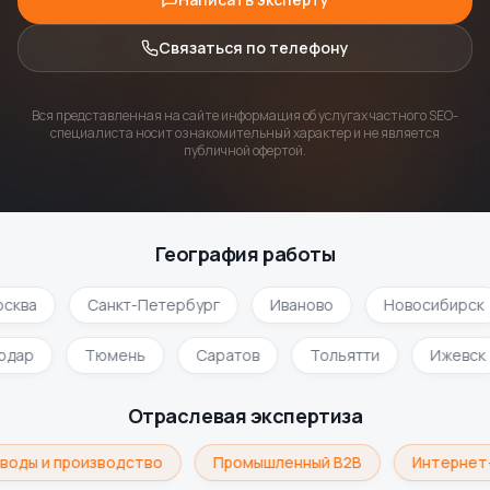
Связаться по телефону
Вся представленная на сайте информация об услугах частного SEO-
специалиста носит ознакомительный характер и не является
публичной офертой.
География работы
сква
Санкт-Петербург
Иваново
Новосибирск
нодар
Тюмень
Саратов
Тольятти
Ижевск
Отраслевая экспертиза
воды и производство
Промышленный B2B
Интернет-