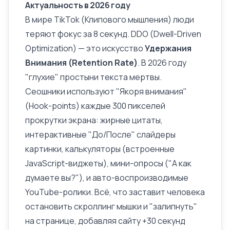
Актуальность в 2026 году
В мире TikTok (Клипового мышления) люди
теряют фокус за 8 секунд. DDO (Dwell-Driven
Optimization) — это искусство
Удержания
Внимания (Retention Rate)
. В 2026 году
"глухие" простыни текста мертвы.
Сеошники используют "Якоря внимания"
(Hook-points) каждые 300 пикселей
прокрутки экрана: жирные цитаты,
интерактивные "До/После" слайдеры
картинки, калькуляторы (встроенные
JavaScript-виджеты), мини-опросы ("А как
думаете вы?"), и авто-воспроизводимые
YouTube-ролики
. Всё, что заставит человека
остановить скроллинг мышки и "залипнуть"
на странице, добавляя сайту +30 секунд