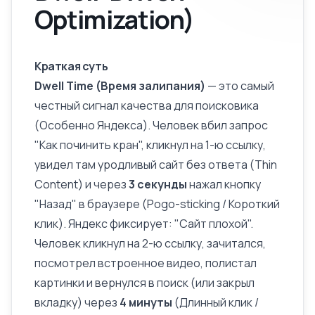
Optimization)
Краткая суть
Dwell Time (Время залипания)
— это самый
честный сигнал качества для поисковика
(Особенно Яндекса). Человек вбил запрос
"Как починить кран", кликнул на 1-ю ссылку,
увидел там уродливый сайт без ответа (
Thin
Content
) и через
3 секунды
нажал кнопку
"Назад" в браузере (Pogo-sticking / Короткий
клик). Яндекс фиксирует: "Сайт плохой".
Человек кликнул на 2-ю ссылку, зачитался,
посмотрел встроенное видео, полистал
картинки и вернулся в поиск (или закрыл
вкладку) через
4 минуты
(Длинный клик /