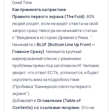
Dwell Time.
Как применять на практике
Правило первого экрана (The Fold).
80%
людей уходят, если не видят ответа на свой
запрос сразу. Никогда не начинайте статью
с "Введение в историю Древнего Рима...".
Начинайте с
BLUF (Bottom Line Up Front —
Главное Сразу)
. Напишите крупный
маркированный список с решением
проблемы прямо под заголовком H1. Человек
увидит, что ответ ЕСТЬ, успокоится, и будет
скроллить вниз за подробностями
(Пробивка "Баннерной слепоты первого
экрана").
Добавляйте
Оглавление (Table of
Contents) со ссылками-якорями
. Это не