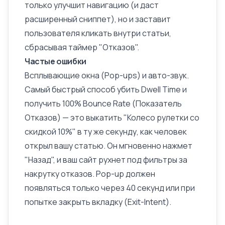
только улучшит навигацию (и даст
расширенный
сниппет
), но и заставит
пользователя кликать внутри статьи,
сбрасывая таймер "Отказов".
Частые ошибки
Всплывающие окна (Pop-ups) и авто-звук.
Самый быстрый способ убить Dwell Time и
получить 100% Bounce Rate (
Показатель
Отказов
) — это выкатить "Колесо рулетки со
скидкой 10%" в ту же секунду, как человек
открыл вашу статью. Он мгновенно нажмет
"Назад", и ваш сайт рухнет под
фильтры
за
накрутку отказов. Pop-up должен
появляться только через 40 секунд или при
попытке закрыть вкладку (Exit-Intent).