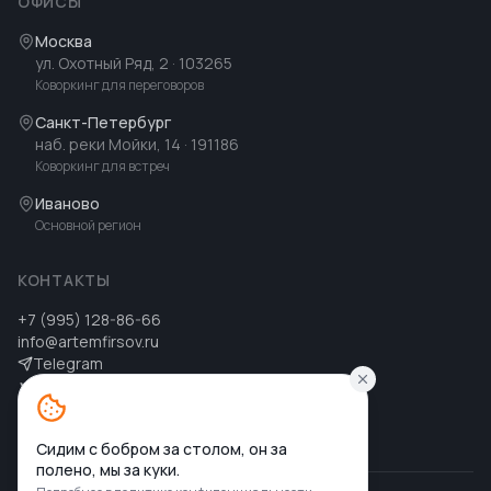
ОФИСЫ
Москва
ул. Охотный Ряд, 2
· 103265
Коворкинг для переговоров
Санкт-Петербург
наб. реки Мойки, 14
· 191186
Коворкинг для встреч
Иваново
Основной регион
КОНТАКТЫ
+7 (995) 128-86-66
info@artemfirsov.ru
Telegram
ВК
MAX
MAX
Сидим с бобром за столом, он за
полено, мы за куки.