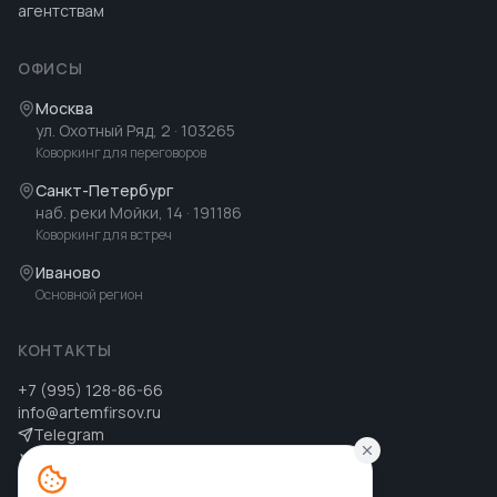
агентствам
ОФИСЫ
Москва
ул. Охотный Ряд, 2
· 103265
Коворкинг для переговоров
Санкт-Петербург
наб. реки Мойки, 14
· 191186
Коворкинг для встреч
Иваново
Основной регион
КОНТАКТЫ
+7 (995) 128-86-66
info@artemfirsov.ru
Telegram
ВК
MAX
MAX