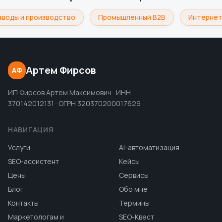
аводы и производство
Промышленный B2B
Интернет
Артем Фирсов
АФ
ИП Фирсов Артем Максимович · ИНН
370142012131 · ОГРН 320370200017629
НАВИГАЦИЯ
Услуги
AI-автоматизация
SEO-ассистент
Кейсы
Цены
Сервисы
Блог
Обо мне
Контакты
Термины
Маркетологам и
SEO-Квест