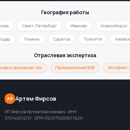
География работы
сква
Санкт-Петербург
Иваново
Новосибирск
нодар
Тюмень
Саратов
Тольятти
Ижевс
Отраслевая экспертиза
воды и производство
Промышленный B2B
Интернет-
Артем Фирсов
АФ
ИП Фирсов Артем Максимович · ИНН
370142012131 · ОГРН 320370200017629