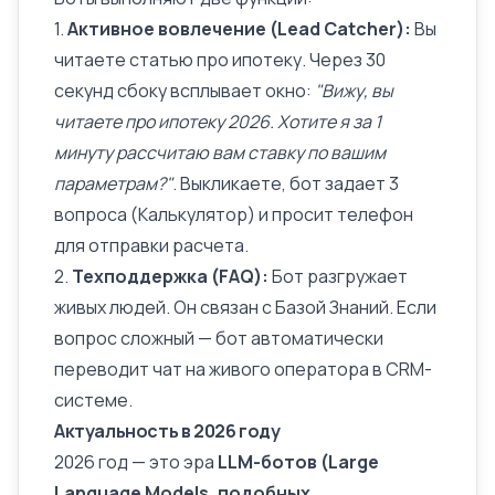
1.
Активное вовлечение (
Lead
Catcher):
Вы
читаете статью про ипотеку. Через 30
секунд сбоку всплывает окно:
"Вижу, вы
читаете про ипотеку 2026. Хотите я за 1
минуту рассчитаю вам ставку по вашим
параметрам?"
. Выкликаете, бот задает 3
вопроса (Калькулятор) и просит телефон
для отправки расчета.
2.
Техподдержка (FAQ):
Бот разгружает
живых людей. Он связан с
Базой Знаний
. Если
вопрос сложный — бот автоматически
переводит чат на живого оператора в
CRM-
системе
.
Актуальность в 2026 году
2026 год — это эра
LLM-ботов (Large
Language Models, подобных