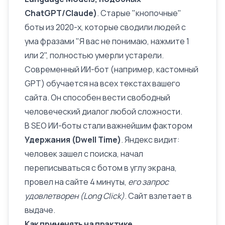
ChatGPT/Claude)
. Старые "кнопочные"
боты из 2020-х, которые сводили людей с
ума фразами "Я вас не понимаю, нажмите 1
или 2", полностью умерли устарели.
Современный ИИ-бот (например, кастомный
GPT) обучается на всех текстах вашего
сайта. Он способен вести свободный
человеческий диалог любой сложности.
В SEO ИИ-боты стали важнейшим фактором
Удержания (Dwell Time)
. Яндекс видит:
человек зашел с поиска, начал
переписываться с ботом в углу экрана,
провел на сайте 4 минуты,
его запрос
удовлетворен (Long Click)
. Сайт взлетает в
выдаче.
Как применять на практике