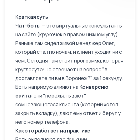
Краткая суть
Чат-боты
— это виртуальные консультанты
на сайте (кружочек в правом нижнем углу).
Раньше там сидел живой менеджер Олег,
который спал по ночам, и клиент уходил ни с
чем. Сегодня там стоит программа, которая
круглосуточно отвечает на вопрос "А
доставляете ли вы в Воронеж?" за 1 секунду.
Боты напрямую влияют на
Конверсию
сайта
: они "перехватывают"
сомневающегося клиента (который хотел
закрыть вкладку), дают ему ответ и берут у
него номер телефона.
Как это работает на практике
Боты выполняют две функции: