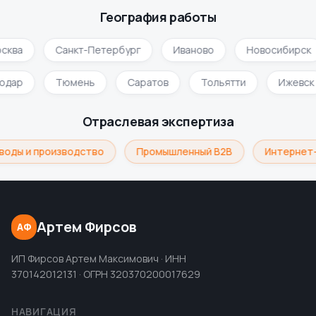
География работы
сква
Санкт-Петербург
Иваново
Новосибирск
нодар
Тюмень
Саратов
Тольятти
Ижевс
Отраслевая экспертиза
воды и производство
Промышленный B2B
Интернет-
Артем Фирсов
АФ
ИП Фирсов Артем Максимович · ИНН
370142012131 · ОГРН 320370200017629
НАВИГАЦИЯ