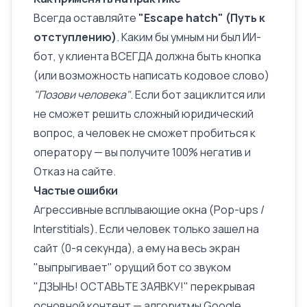
Всегда оставляйте
"Escape hatch" (Путь к
отступлению)
. Каким бы умным ни был ИИ-
бот, у клиента ВСЕГДА должна быть кнопка
(или возможность написать кодовое слово)
"Позови человека"
. Если бот зациклится или
не сможет решить сложный юридический
вопрос, а человек не сможет пробиться к
оператору — вы получите 100% негатив и
Отказ на сайте.
Частые ошибки
Агрессивные всплывающие окна (Pop-ups /
Interstitials). Если человек только зашел на
сайт (0-я секунда), а ему на весь экран
"выпрыгивает" орущий бот со звуком
"ДЗЫНЬ! ОСТАВЬТЕ ЗАЯВКУ!" перекрывая
основной
контент
— алгоритмы
Google