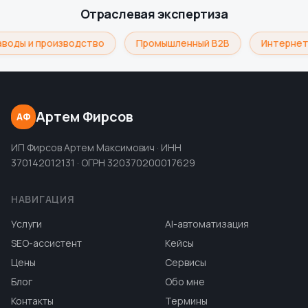
Отраслевая экспертиза
воды и производство
Промышленный B2B
Интернет
Артем Фирсов
АФ
ИП Фирсов Артем Максимович · ИНН
370142012131 · ОГРН 320370200017629
НАВИГАЦИЯ
Услуги
AI-автоматизация
SEO-ассистент
Кейсы
Цены
Сервисы
Блог
Обо мне
Контакты
Термины