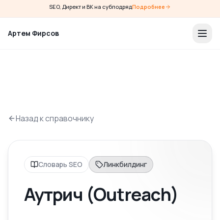
SEO, Директ и ВК на субподряд
Подробнее
Артем Фирсов
Назад к справочнику
Словарь SEO
Линкбилдинг
Аутрич (Outreach)