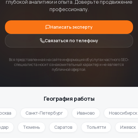
глубокой аналитики и опыта. Доверьте продвижение
профессионалу.
Написать эксперту
Связаться по телефону
Вся представленная на сайте информация об услугах частного SEO-
специалиста носит ознакомительный характер и не является
публичной офертой.
География работы
осква
Санкт-Петербург
Иваново
Новосибирск
одар
Тюмень
Саратов
Тольятти
Ижевск