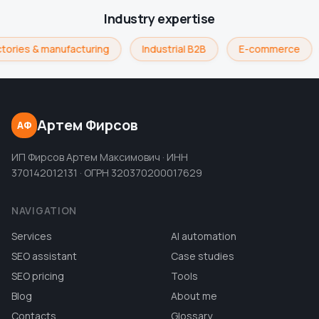
Industry expertise
tories & manufacturing
Industrial B2B
E-commerce
Артем Фирсов
АФ
ИП Фирсов Артем Максимович · ИНН
370142012131 · ОГРН 320370200017629
NAVIGATION
Services
AI automation
SEO assistant
Case studies
SEO pricing
Tools
Blog
About me
Contacts
Glossary