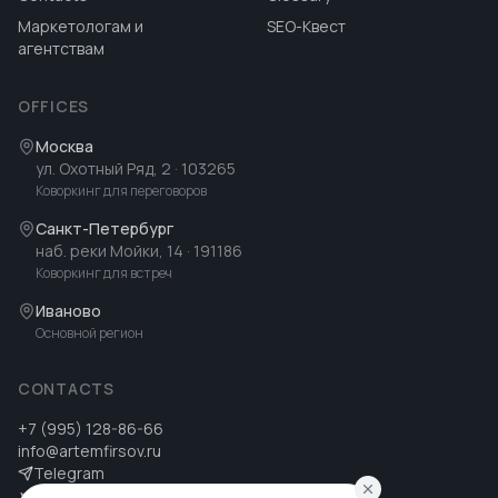
Маркетологам и
SEO-Квест
агентствам
OFFICES
Москва
ул. Охотный Ряд, 2
· 103265
Коворкинг для переговоров
Санкт-Петербург
наб. реки Мойки, 14
· 191186
Коворкинг для встреч
Иваново
Основной регион
CONTACTS
+7 (995) 128-86-66
info@artemfirsov.ru
Telegram
ВК