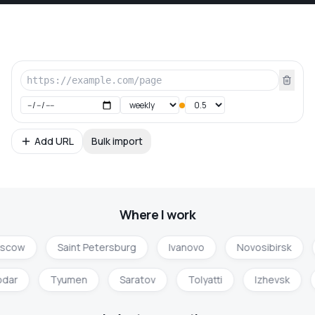
Add URL
Bulk import
Where I work
scow
Saint Petersburg
Ivanovo
Novosibirsk
odar
Tyumen
Saratov
Tolyatti
Izhevsk