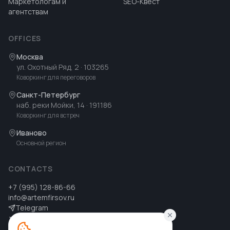
Маркетологам и
SEO-Квест
агентствам
OFFICES
Москва
ул. Охотный Ряд, 2
· 103265
Коворкинг для переговоров
Санкт-Петербург
наб. реки Мойки, 14
· 191186
Коворкинг для встреч
Иваново
Основной регион
CONTACTS
+7 (995) 128-86-66
info@artemfirsov.ru
Telegram
ВК
MAX
MAX