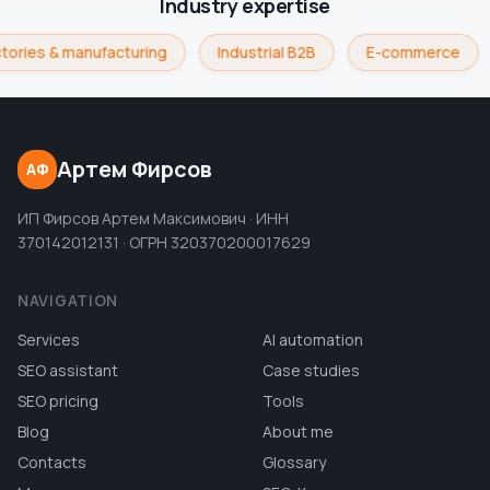
Industry expertise
tories & manufacturing
Industrial B2B
E-commerce
Артем Фирсов
АФ
ИП Фирсов Артем Максимович · ИНН
370142012131 · ОГРН 320370200017629
NAVIGATION
Services
AI automation
SEO assistant
Case studies
SEO pricing
Tools
Blog
About me
Contacts
Glossary