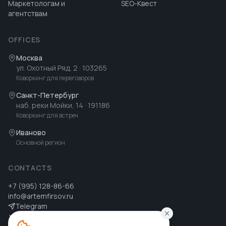
Маркетологам и
SEO-Квест
агентствам
OFFICES
Москва
ул. Охотный Ряд, 2
· 103265
Коворкинг для переговоров
Санкт-Петербург
наб. реки Мойки, 14
· 191186
Коворкинг для встреч
Иваново
Основной регион
CONTACTS
+7 (995) 128-86-66
info@artemfirsov.ru
Telegram
ВК