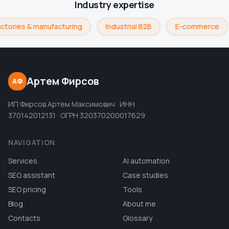
Industry expertise
ctories & manufacturing
Industrial B2B
E-commerce
Артем Фирсов
АФ
ИП Фирсов Артем Максимович · ИНН
370142012131 · ОГРН 320370200017629
NAVIGATION
Services
AI automation
SEO assistant
Case studies
SEO pricing
Tools
Blog
About me
Contacts
Glossary