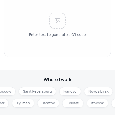
Enter text to generate a QR code
Where I work
oscow
Saint Petersburg
Ivanovo
Novosibirsk
dar
Tyumen
Saratov
Tolyatti
Izhevsk