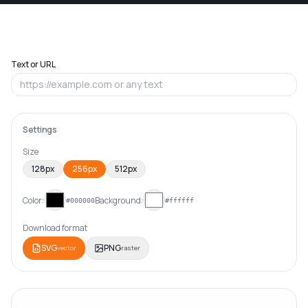
Text or URL
Settings
Size
128px
256px
512px
Color:
Background:
#000000
#ffffff
Download format
SVG
PNG
vector
raster