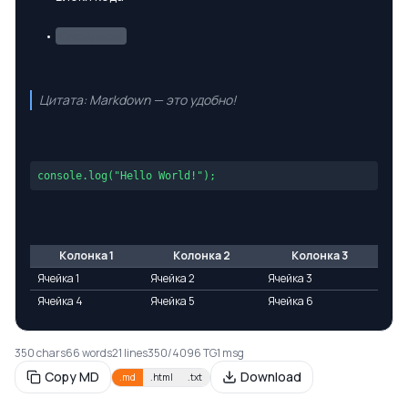
•
Спойлеры
Цитата: Markdown — это удобно!
console.log("Hello World!");
Колонка 1
Колонка 2
Колонка 3
Ячейка 1
Ячейка 2
Ячейка 3
Ячейка 4
Ячейка 5
Ячейка 6
350
chars
66
words
21
lines
350
/
4096
TG
1
msg
Copy MD
Download
.
md
.
html
.
txt