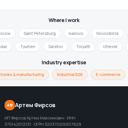
Where I work
scow
Saint Petersburg
Ivanovo
Novosibirsk
odar
Tyumen
Saratov
Tolyatti
Izhevsk
Industry expertise
tories & manufacturing
Industrial B2B
E-commerce
Артем Фирсов
АФ
ИП Фирсов Артем Максимович · ИНН
370142012131 · ОГРН 320370200017629