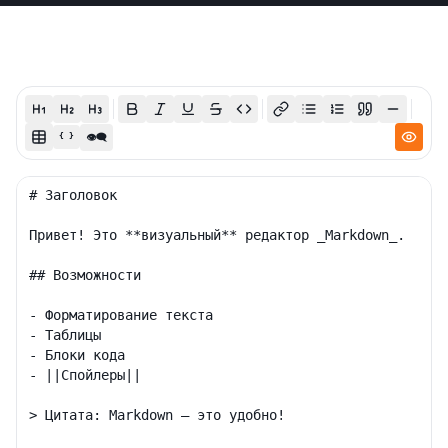
👁‍🗨
{ }