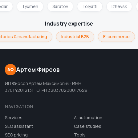
odar
Tyumen
Saratov
Tolyatti
Izhevsk
Industry expertise
tories & manufacturing
Industrial B2B
E-commerce
Артем Фирсов
АФ
ИП Фирсов Артем Максимович · ИНН
370142012131 · ОГРН 320370200017629
NAVIGATION
Services
AI automation
SEO assistant
Case studies
SEO pricing
Tools