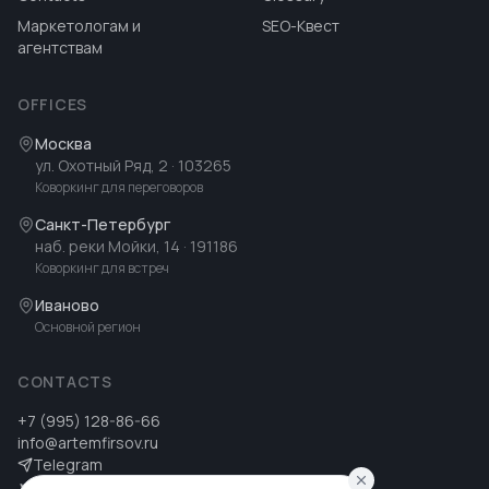
Маркетологам и
SEO-Квест
агентствам
OFFICES
Москва
ул. Охотный Ряд, 2
· 103265
Коворкинг для переговоров
Санкт-Петербург
наб. реки Мойки, 14
· 191186
Коворкинг для встреч
Иваново
Основной регион
CONTACTS
+7 (995) 128-86-66
info@artemfirsov.ru
Telegram
ВК