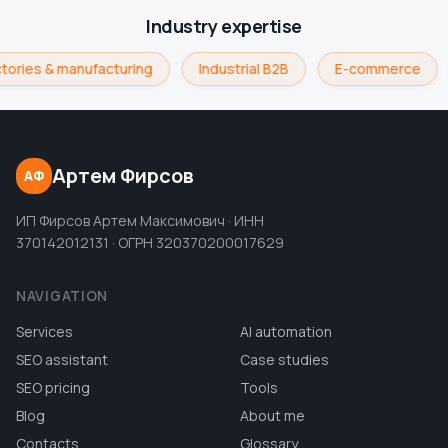
Industry expertise
tories & manufacturing
Industrial B2B
E-commerce
Артем Фирсов
АФ
ИП Фирсов Артем Максимович · ИНН
370142012131 · ОГРН 320370200017629
NAVIGATION
Services
AI automation
SEO assistant
Case studies
SEO pricing
Tools
Blog
About me
Contacts
Glossary