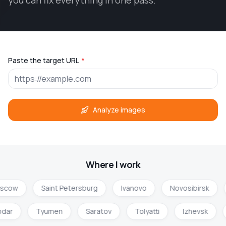
you can fix everything in one pass.
Paste the target URL
*
Analyze images
Where I work
scow
Saint Petersburg
Ivanovo
Novosibirsk
odar
Tyumen
Saratov
Tolyatti
Izhevsk