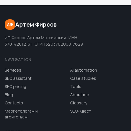
Артем Фирсов
АФ
ИП Фирсов Артем Максимович · ИНН
370142012131 · ОГРН 320370200017629
NAVIGATION
Services
AI automation
SEO assistant
Case studies
SEO pricing
Tools
Blog
About me
Contacts
Glossary
Маркетологам и
SEO-Квест
агентствам