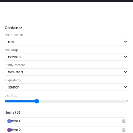
Container
flex-direction
flex-wrap
justify-content
align-items
gap
:
8
px
Items
(
3
)
Item
1
Item
2