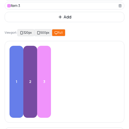
Item
3
Add
Viewport:
320px
500px
Full
1
2
3