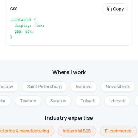
Copy
CSS
.container {

  display: flex;

  gap: 8px;

}
Where I work
oscow
Saint Petersburg
Ivanovo
Novosibirsk
dar
Tyumen
Saratov
Tolyatti
Izhevsk
Industry expertise
ctories & manufacturing
Industrial B2B
E-commerce