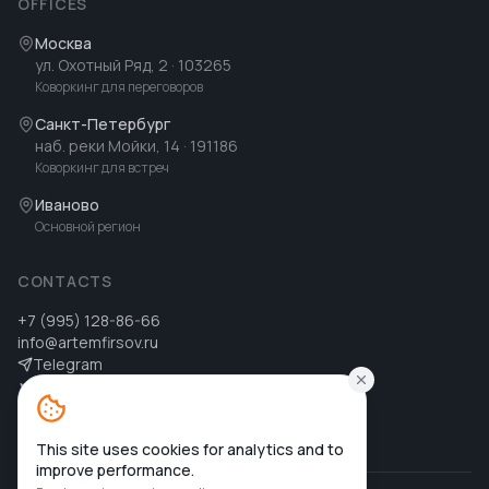
OFFICES
Москва
ул. Охотный Ряд, 2
· 103265
Коворкинг для переговоров
Санкт-Петербург
наб. реки Мойки, 14
· 191186
Коворкинг для встреч
Иваново
Основной регион
CONTACTS
+7 (995) 128-86-66
info@artemfirsov.ru
Telegram
ВК
MAX
MAX
This site uses cookies for analytics and to
improve performance.