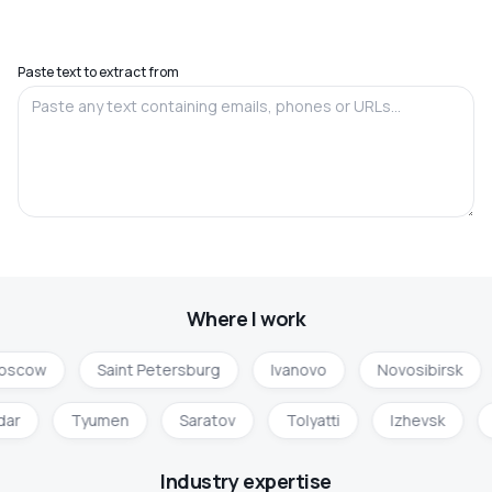
Paste text to extract from
Where I work
oscow
Saint Petersburg
Ivanovo
Novosibirsk
dar
Tyumen
Saratov
Tolyatti
Izhevsk
Industry expertise