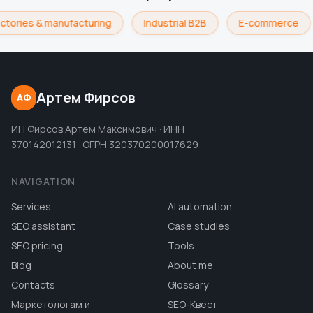
ctories & manufacturing
Industrial B2B
E-commerce
Артем Фирсов
АФ
ИП Фирсов Артем Максимович · ИНН
370142012131 · ОГРН 320370200017629
NAVIGATION
Services
AI automation
SEO assistant
Case studies
SEO pricing
Tools
Blog
About me
Contacts
Glossary
Маркетологам и
SEO-Квест