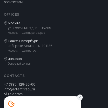
агентствам
OFFICES
Москва
ул. Охотный Ряд, 2
· 103265
Коворкинг для переговоров
Санкт-Петербург
наб. реки Мойки, 14
· 191186
Коворкинг для встреч
Иваново
Основной регион
CONTACTS
+7 (995) 128-86-66
info@artemfirsov.ru
Telegram
ВК
MAX
MAX