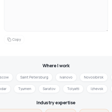
Copy
Where I work
scow
Saint Petersburg
Ivanovo
Novosibirsk
odar
Tyumen
Saratov
Tolyatti
Izhevsk
Industry expertise