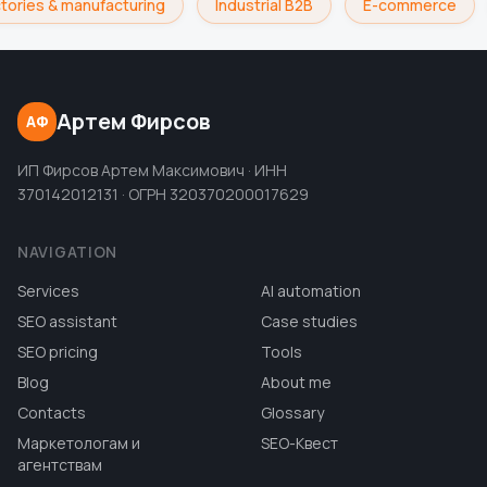
tories & manufacturing
Industrial B2B
E-commerce
Артем Фирсов
АФ
ИП Фирсов Артем Максимович · ИНН
370142012131 · ОГРН 320370200017629
NAVIGATION
Services
AI automation
SEO assistant
Case studies
SEO pricing
Tools
Blog
About me
Contacts
Glossary
Маркетологам и
SEO-Квест
агентствам