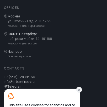
OFFICES
Москва
ул. Охотный Ряд, 2
· 103265
Коворкинг для переговоров
Санкт-Петербург
наб. реки Мойки, 14
· 191186
Коворкинг для встреч
Иваново
Основной регион
CONTACTS
+7 (995) 128-86-66
info@artemfirsov.ru
Telegram
ВК
MAX
MAX
This site uses cookies for analytics and to