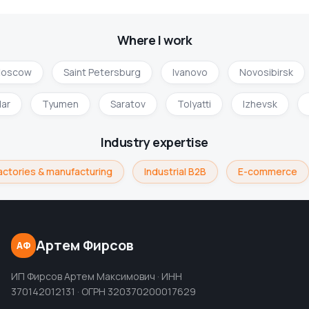
Where I work
oscow
Saint Petersburg
Ivanovo
Novosibirsk
dar
Tyumen
Saratov
Tolyatti
Izhevsk
Industry expertise
actories & manufacturing
Industrial B2B
E-commerce
Артем Фирсов
АФ
ИП Фирсов Артем Максимович · ИНН
370142012131 · ОГРН 320370200017629