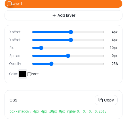
Layer
1
Add layer
X offset
4
px
Y offset
4
px
Blur
10
px
Spread
0
px
Opacity
25
%
Color:
Inset
CSS
Copy
box-shadow: 4px 4px 10px 0px rgba(0, 0, 0, 0.25);