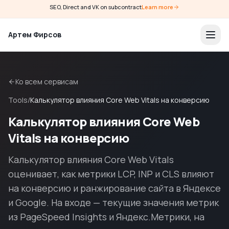
SEO, Direct and VK on subcontract
Learn more
Артем Фирсов
Ко всем сервисам
Tools
/
Калькулятор влияния Core Web Vitals на конверсию
Калькулятор влияния Core Web
Vitals на конверсию
Калькулятор влияния Core Web Vitals
оценивает, как метрики LCP, INP и CLS влияют
на конверсию и ранжирование сайта в Яндексе
и Google. На входе — текущие значения метрик
из PageSpeed Insights и Яндекс.Метрики, на