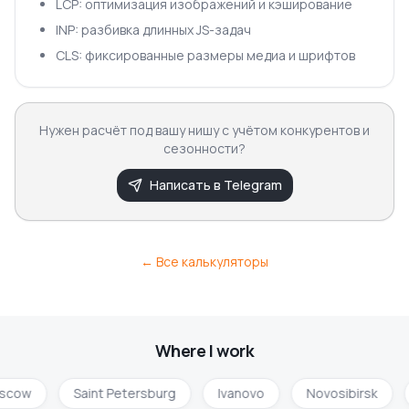
LCP: оптимизация изображений и кэширование
INP: разбивка длинных JS-задач
CLS: фиксированные размеры медиа и шрифтов
Нужен расчёт под вашу нишу с учётом конкурентов и
сезонности?
Написать в Telegram
← Все калькуляторы
Where I work
scow
Saint Petersburg
Ivanovo
Novosibirsk