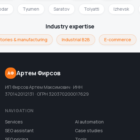
odar
Tyumen
Saratov
Tolyatti
Izhevsk
Industry expertise
tories & manufacturing
Industrial B2B
E-commerce
Артем Фирсов
АФ
ИП Фирсов Артем Максимович · ИНН
370142012131 · ОГРН 320370200017629
NAVIGATION
Services
AI automation
SEO assistant
Case studies
SEO pricing
Tools