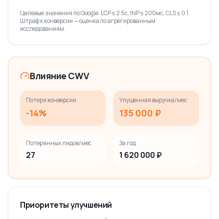
Целевые значения по Google: LCP ≤ 2.5с, INP ≤ 200мс, CLS ≤ 0.1.
Штраф к конверсии — оценка по агрегированным
исследованиям.
Влияние CWV
Потеря конверсии
Упущенная выручка/мес
-14%
135 000 ₽
Потерянных лидов/мес
За год
27
1 620 000 ₽
Приоритеты улучшений