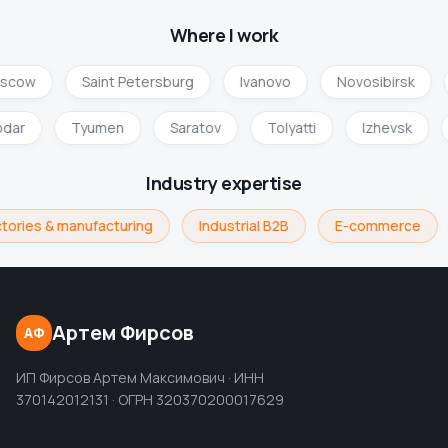
Where I work
scow
Saint Petersburg
Ivanovo
Novosibirsk
odar
Tyumen
Saratov
Tolyatti
Izhevsk
Industry expertise
tories & manufacturing
Industrial B2B
E-commerce
Артем Фирсов
АФ
ИП Фирсов Артем Максимович · ИНН
370142012131 · ОГРН 320370200017629