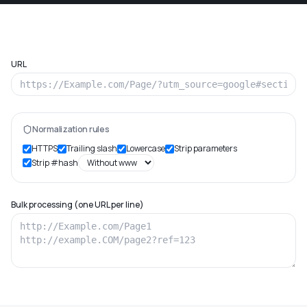
URL
Normalization rules
HTTPS
Trailing slash
Lowercase
Strip parameters
Strip #hash
Bulk processing (one URL per line)