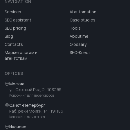
NAVIGATION
Services
AI automation
SEO assistant
Case studies
SEO pricing
Tools
Blog
About me
Contacts
Glossary
Маркетологам и
SEO-Квест
агентствам
OFFICES
Москва
ул. Охотный Ряд, 2
· 103265
Коворкинг для переговоров
Санкт-Петербург
наб. реки Мойки, 14
· 191186
Коворкинг для встреч
Иваново