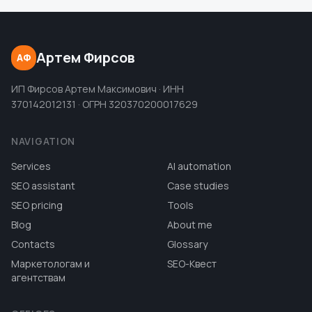
Артем Фирсов
АФ
ИП Фирсов Артем Максимович · ИНН
370142012131 · ОГРН 320370200017629
NAVIGATION
Services
AI automation
SEO assistant
Case studies
SEO pricing
Tools
Blog
About me
Contacts
Glossary
Маркетологам и
SEO-Квест
агентствам