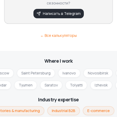
сезонности?
Написать в Telegram
← Все калькуляторы
Where I work
scow
Saint Petersburg
Ivanovo
Novosibirsk
odar
Tyumen
Saratov
Tolyatti
Izhevsk
Industry expertise
tories & manufacturing
Industrial B2B
E-commerce