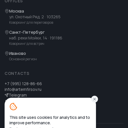
OFFICES
Москва
ул. Охотный Ряд, 2
· 103265
Коворкинг для переговоров
Санкт-Петербург
наб. реки Мойки, 14
· 191186
Коворкинг для встреч
Иваново
Основной регион
CONTACTS
+7 (995) 128-86-66
info@artemfirsov.ru
Telegram
ВК
MAX
MAX
This site uses cookies for analytics and to
improve performance.