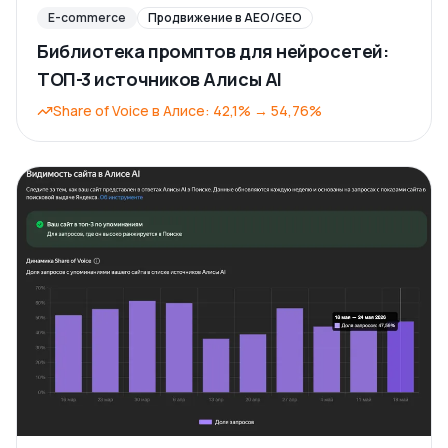
E-commerce
Продвижение в AEO/GEO
Библиотека промптов для нейросетей:
ТОП-3 источников Алисы AI
Share of Voice в Алисе
:
42,1%
→
54,76%