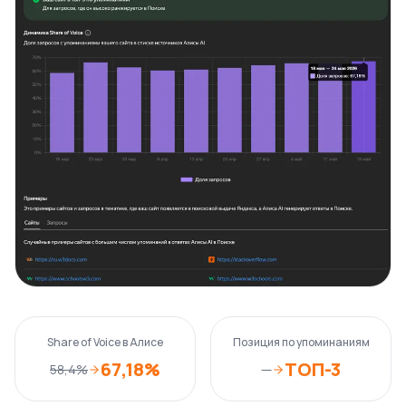
Share of Voice в Алисе
Позиция по упоминаниям
67,18%
ТОП-3
58,4%
—