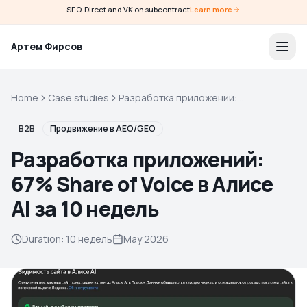
SEO, Direct and VK on subcontract
Learn more
Артем Фирсов
Home
Case studies
Разработка приложений:
67% Share of Voice в Алисе AI
за 10 недель
B2B
Продвижение в AEO/GEO
Разработка приложений:
67% Share of Voice в Алисе
AI за 10 недель
Duration
:
10 недель
May 2026