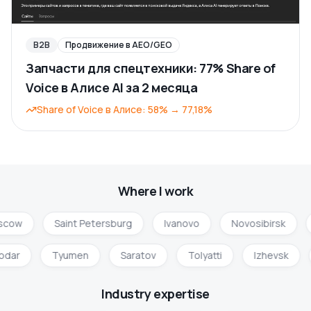
B2B
Продвижение в AEO/GEO
Запчасти для спецтехники: 77% Share of
Voice в Алисе AI за 2 месяца
Share of Voice в Алисе
:
58%
→
77,18%
Where I work
cow
Saint Petersburg
Ivanovo
Novosibirsk
nodar
Tyumen
Saratov
Tolyatti
Izhevsk
Industry expertise