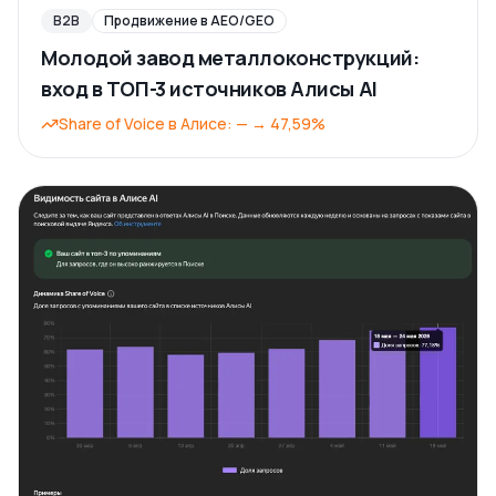
B2B
Продвижение в AEO/GEO
Молодой завод металлоконструкций:
вход в ТОП-3 источников Алисы AI
Share of Voice в Алисе
:
—
→
47,59%