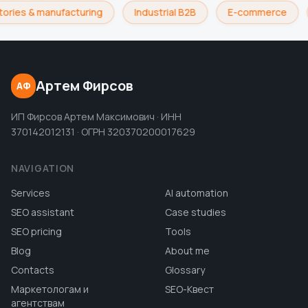
ories & manufacturing
Industrial B2B
E-commerce
Артем Фирсов
АФ
ИП Фирсов Артем Максимович · ИНН
370142012131 · ОГРН 320370200017629
NAVIGATION
Services
AI automation
SEO assistant
Case studies
SEO pricing
Tools
Blog
About me
Contacts
Glossary
Маркетологам и
SEO-Квест
агентствам