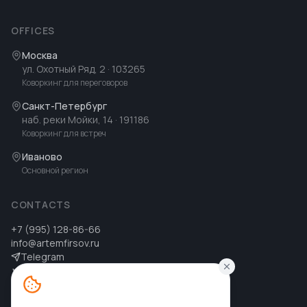
OFFICES
Москва
ул. Охотный Ряд, 2
· 103265
Коворкинг для переговоров
Санкт-Петербург
наб. реки Мойки, 14
· 191186
Коворкинг для встреч
Иваново
Основной регион
CONTACTS
+7 (995) 128-86-66
info@artemfirsov.ru
Telegram
ВК
MAX
MAX