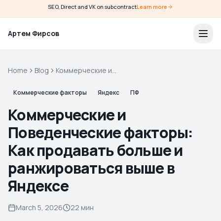
SEO, Direct and VK on subcontract
Learn more
Артем Фирсов
Home
Blog
Коммерческие и
Поведенческие факторы:
Как продавать больше и
Коммерческие факторы
Яндекс
ПФ
ранжироваться выше в
Коммерческие и
Яндексе
Поведенческие факторы:
Как продавать больше и
ранжироваться выше в
Яндексе
March 5, 2026
22 мин