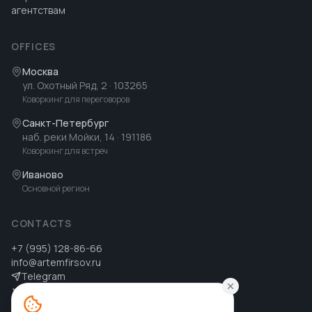
агентствам
OFFICES
Москва
ул. Охотный Ряд, 2
· 103265
Коворкинг для переговоров
Санкт-Петербург
наб. реки Мойки, 14
· 191186
Коворкинг для встреч
Иваново
Основной регион
CONTACTS
+7 (995) 128-86-66
info@artemfirsov.ru
Telegram
ВК
MAX
MAX