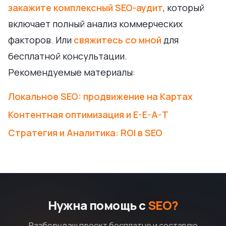
закажите комплексный SEO-аудит
, который
включает полный анализ коммерческих
факторов. Или
свяжитесь со мной
для
бесплатной консультации.
Рекомендуемые материалы:
Локальное SEO: продвижение на Картах
Контентная оптимизация и E-E-A-T
Стратегия и Аналитика: ROI в SEO
Нужна помощь с
SEO?
Разберу ваш проект бесплатно и составлю