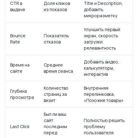
CTR в
Доля кликов
Title и Description,
выдаче
из показов
добавить
микроразметку
Улучшить первый
Bounce
Показатель
экран, скорость
Rate
отказов
загрузки,
релевантность
Добавить видео,
Время на
Среднее
калькуляторы,
сайте
время сеанса
интерактив
Количество
Внутренняя
Глубина
страниц за
перелинковка,
просмотра
визит
«Похожие товары»
Был ли ваш
сайт
Полностью решить
Last Click
последним
проблему
перед
пользователя