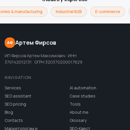
ries & manufacturing
Industrial B2B
E-commerce
Артем Фирсов
АФ
ИП Фирсов Артем Максимович · ИНН
370142012131 · ОГРН 320370200017629
NAVIGATION
Services
AI automation
SEO assistant
Case studies
SEO pricing
Tools
Blog
About me
Contacts
Glossary
Маркетологам и
SEO-Квест