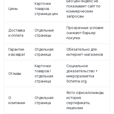
Без цен Яндекс не
Карточки
показывает сайт по
Цены
товаров,
коммерческим
страница цен
запросам
Прозрачные условия
Доставка
Отдельные
снижают барьер
и оплата
страницы
покупки
Гарантии
Отдельная
Обязательно для
и возврат
страница
интернет-магазинов
Карточки
Социальное
товаров /
доказательство +
Отзывы
отдельная
микроразметка
страница
Schema.org
Фото офиса/команды,
О
Отдельная
история,
компании
страница
сертификаты,
лицензии