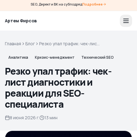
SEO, Директ и ВК на субподряд
Подробнее
Артем Фирсов
Главная
Блог
Резко упал трафик: чек-лист
диагностики и реакции для
SEO-специалиста
Аналитика
Кризис-менеджмент
Технический SEO
Резко упал трафик: чек-
лист диагностики и
реакции для SEO-
специалиста
8 июня 2026 г.
13 мин