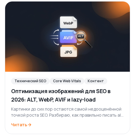
Технический SEO
Core Web Vitals
Контент
Оптимизация изображений для SEO в
2026: ALT, WebP, AVIF и lazy-load
Картинки до сих пор остаются самой недооценённой
точкой роста SEO. Разбираю, как правильно писать alt,
выбирать между WebP и AVIF, настраивать lazy-load и
Читать
не убивать Core Web Vitals.