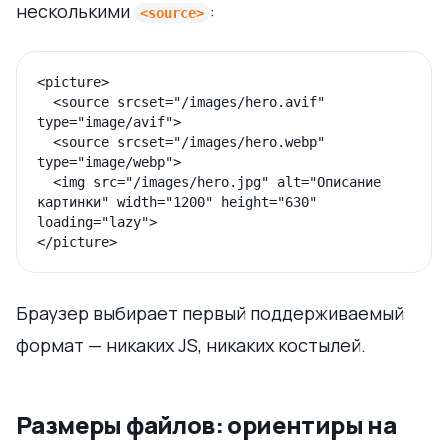
несколькими
:
<source>
<picture>

  <source srcset="/images/hero.avif" 
type="image/avif">

  <source srcset="/images/hero.webp" 
type="image/webp">

  <img src="/images/hero.jpg" alt="Описание 
картинки" width="1200" height="630" 
loading="lazy">

Браузер выбирает первый поддерживаемый
формат — никаких JS, никаких костылей.
Размеры файлов: ориентиры на