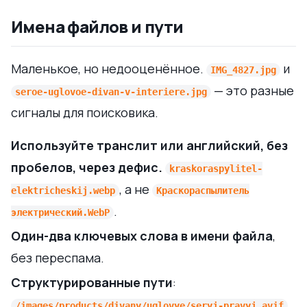
Имена файлов и пути
Маленькое, но недооценённое.
и
IMG_4827.jpg
— это разные
seroe-uglovoe-divan-v-interiere.jpg
сигналы для поисковика.
Используйте транслит или английский, без
пробелов, через дефис.
kraskoraspylitel-
, а не
elektricheskij.webp
Краскораспылитель
.
электрический.WebP
Один-два ключевых слова в имени файла
,
без переспама.
Структурированные пути
:
/images/products/divany/uglovye/seryj-pravyj.avif