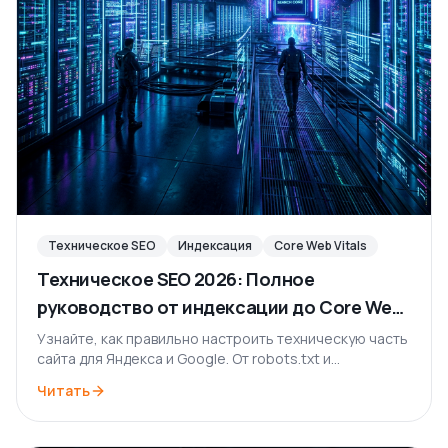
Техническое SEO
Индексация
Core Web Vitals
Техническое SEO 2026: Полное
руководство от индексации до Core Web
Vitals
Узнайте, как правильно настроить техническую часть
сайта для Яндекса и Google. От robots.txt и
краулингового бюджета до микроразметки
Читать
Schema.org и INP.