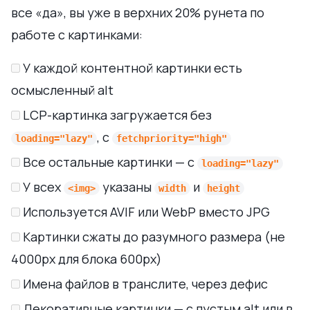
все «да», вы уже в верхних 20% рунета по
работе с картинками:
У каждой контентной картинки есть
осмысленный alt
LCP-картинка загружается без
, с
loading="lazy"
fetchpriority="high"
Все остальные картинки — с
loading="lazy"
У всех
указаны
и
<img>
width
height
Используется AVIF или WebP вместо JPG
Картинки сжаты до разумного размера (не
4000px для блока 600px)
Имена файлов в транслите, через дефис
Декоративные картинки — с пустым alt или в