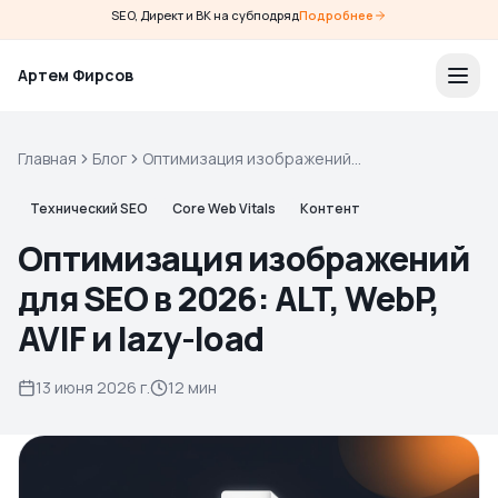
SEO, Директ и ВК на субподряд
Подробнее
Артем Фирсов
Главная
Блог
Оптимизация изображений
для SEO в 2026: ALT, WebP,
AVIF и lazy-load
Технический SEO
Core Web Vitals
Контент
Оптимизация изображений
для SEO в 2026: ALT, WebP,
AVIF и lazy-load
13 июня 2026 г.
12 мин