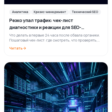
Аналитика
Кризис-менеджмент
Технический SEO
Резко упал трафик: чек-лист
диагностики и реакции для SEO-
специалиста
Что делать в первые 24 часа после обвала органики.
Пошаговый чек-лист: где смотреть, что проверять,
как отличить апдейт алгоритма от технической
Читать
поломки и как откатить ситуацию.