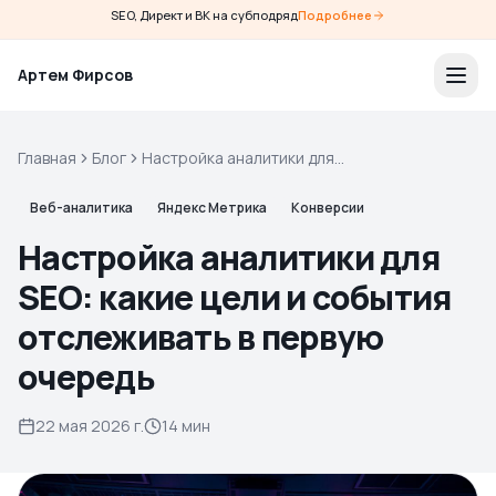
SEO, Директ и ВК на субподряд
Подробнее
Артем Фирсов
Главная
Блог
Настройка аналитики для
SEO: какие цели и события
отслеживать в первую
Веб-аналитика
Яндекс Метрика
Конверсии
очередь
Настройка аналитики для
SEO: какие цели и события
отслеживать в первую
очередь
22 мая 2026 г.
14 мин