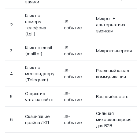
заявки
Клик по
Микро- +
номеру
JS-
2
альтернатива
телефона
событие
звонкам
(tel:)
Клик по email
JS-
3
Микроконверсия
(mailto:)
событие
Клик по
JS-
Реальный канал
4
мессенджеру
событие
коммуникации
(Telegram)
Открытие
JS-
5
Вовлечённость
чата на сайте
событие
Сильная
Скачивание
JS-
6
микроконверсия
прайса / КП
событие
для B2B