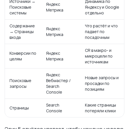
Источники →
Динамика по
Яндекс
Поисковые
Яндексу и Google
Метрика
системы
отдельно
Содержание
Что растёт и что
Яндекс
→ Страницы
падает по
Метрика
входа
посадочным
CR в макро- и
Конверсии по
Яндекс
микроцели по
целям
Метрика
источникам
Яндекс
Новые запросы и
Поисковые
Вебмастер /
просадки по
запросы
Search
позициям
Console
Search
Какие страницы
Страницы
Console
потеряли клики