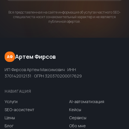
Вся представленная на сайте информация об услугах частного SEO-
специалиста носит ознакомительный характер и не является
публичной офертой.
Артем Фирсов
АФ
ИП Фирсов Артем Максимович · ИНН
370142012131 · ОГРН 320370200017629
НАВИГАЦИЯ
Услуги
AI-автоматизация
SEO-ассистент
Кейсы
Цены
Сервисы
Блог
Обо мне